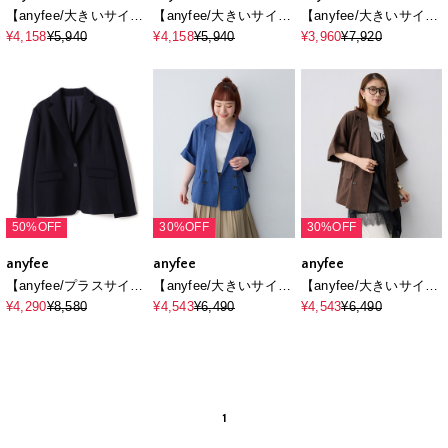
【anyfee/大きいサイ
【anyfee/大きいサイ
【anyfee/大きいサイ
ズ】ポケット付ウール
ズ】ポケット付ウール
ズ】リネン調バックス
¥4,158
¥5,940
¥4,158
¥5,940
¥3,960
¥7,920
ライクツイルブルゾン
ライクツイルブルゾン
リットテーラードジャ
《セットアップ対応/上
《セットアップ対応/上
ケット《接触冷感 ・
下別売り》
下別売り》
UVカット・イージーケ
ア 》（2026SS）
50%OFF
30%OFF
30%OFF
anyfee
anyfee
anyfee
【anyfee/プラスサイ
【anyfee/大きいサイ
【anyfee/大きいサイ
ズ】テーラードジャケ
ズ】リネン調半袖テー
ズ】リネン調半袖テー
¥4,290
¥8,580
¥4,543
¥6,490
¥4,543
¥6,490
ット《ウォッシャブル/
ラードジャケット《新
ラードジャケット《新
洗濯OK》セレモニー/
色追加》《接触冷感 ・
色追加》《接触冷感 ・
オケージョン/新生活/上
UVカット・イージーケ
UVカット・イージーケ
下別売り
ア 》
ア 》
1