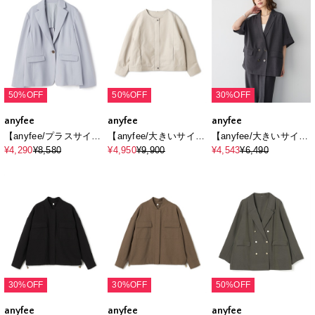
50%OFF
50%OFF
30%OFF
anyfee
anyfee
anyfee
【anyfee/プラスサイ
【anyfee/大きいサイ
【anyfee/大きいサイ
ズ】テーラードジャケ
ズ】フェイクレザーノ
ズ】リネン調半袖テー
¥4,290
¥8,580
¥4,950
¥9,900
¥4,543
¥6,490
ット《ウォッシャブル/
ーカラージャケット
ラードジャケット《新
洗濯OK》セレモニー/
色追加》《接触冷感 ・
オケージョン/新生活/上
UVカット・イージーケ
下別売り
ア 》
30%OFF
30%OFF
50%OFF
anyfee
anyfee
anyfee