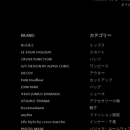
タイ
BRAND
カテゴリー
トップス
N.O.R.C
スカート
LE SOUK HOLIDAY
パンツ
CROSS FUNCTION
ワンピース
A/C DESIGN BY ALPHA CUBIC
アウター
DECOY
セットアップ
Petit Honfleur
バッグ
JOIN PARK
シューズ
49AV JUNKO SHIMADA
アクセサリー小物
ATSURO TAYAMA
帽子
Rosemadame
ファッション雑貨
anyfee
インナー・下着
Life Style by cross marche
パジャマ・ルームウェ
PASTEL MASK