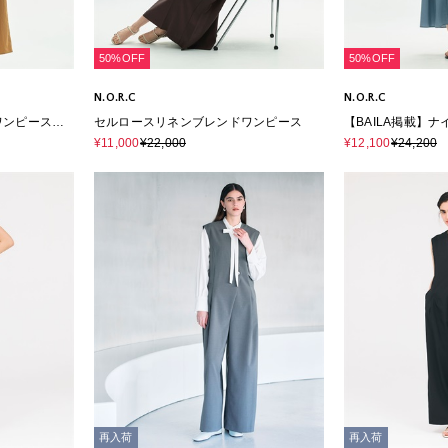
50%OFF
50%OFF
N.O.R.C
N.O.R.C
ワンピース
セルロースリネンブレンドワンピース
【BAILA掲載】
ース【AIRY MOTI
¥11,000
¥22,000
¥12,100
¥24,200
再入荷
再入荷