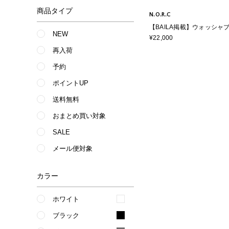
商品タイプ
N.O.R.C
【BAILA掲載】ウォッシャ
NEW
ンワン【CLEAN MOTION】
¥22,000
再入荷
予約
ポイントUP
送料無料
おまとめ買い対象
SALE
メール便対象
カラー
ホワイト
ブラック