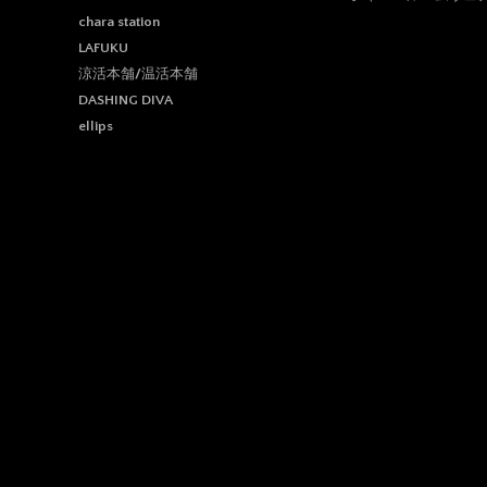
chara station
LAFUKU
涼活本舗/温活本舗
DASHING DIVA
ellips