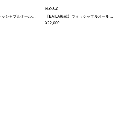
N.O.R.C
ウォッシャブルオールイ
【BAILA掲載】ウォッシャブルオールイ
OTION】
ンワン【CLEAN MOTION】
¥22,000