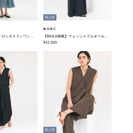
再入荷
N.O.R.C
ナイロンタスランワンピ
【BAILA掲載】ウォッシャブルオールイ
ON】
ンワン【CLEAN MOTION】
¥22,000
再入荷