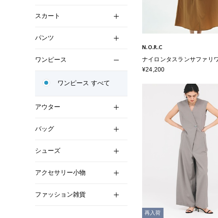
スカート
パンツ
N.O.R.C
ワンピース
ナイロンタスランサファリ
【AIRY MOTION】
¥24,200
ワンピース すべて
アウター
バッグ
シューズ
アクセサリー小物
ファッション雑貨
再入荷