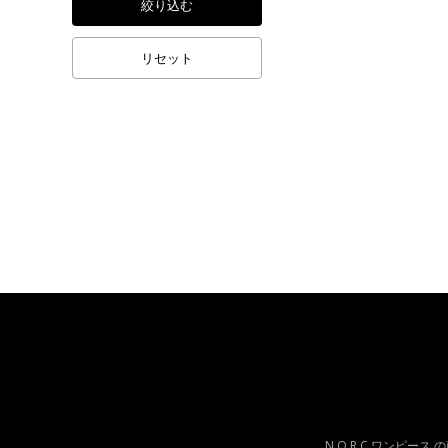
絞り込む
リセット
N.O.R.C ワンピー