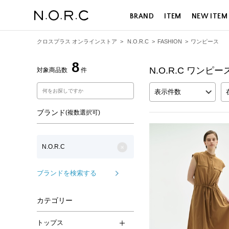
BRAND
ITEM
NEW ITEM
クロスプラス オンラインストア
>
N.O.R.C
>
FASHION
>
ワンピース
8
N.O.R.C ワンピー
対象商品数
件
表示件数
ブランド
(複数選択可)
N.O.R.C
ブランドを検索する
カテゴリー
トップス