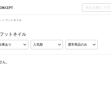
ONCEPT
ル
>
フットネイル
UE フットネイル
在庫あり
人気順
通常商品のみ
せん。