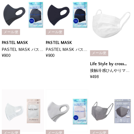
メール便
メール便
PASTEL MASK
PASTEL MASK
PASTEL MASK パステ
PASTEL MASK パステ
メール便
ルマスク ひんやり
ルマスク ひんやり
¥900
¥900
COOL 3枚入 接触冷
COOL 3枚入 接触冷
Life Style by cross
感 UV対策 ストレッ
感 UV対策 ストレッ
marche
接触冷感ひんやりマス
チ 洗って使える3Ｄマ
チ 洗って使える3Ｄマ
ク （7枚入・使い捨
¥498
スク
スク
て） 3点までメール便
発送可能 クロスプラス
社製
メール便
メール便
メール便