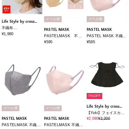
メール便
メール便
Life Style by cross
marche
不織布
PASTEL MASK
PASTEL MASK
PASTELMASK 49枚
¥1,980
PASTELMASK 不織
PASTEL MASK 不織布
セット 個包装使い捨
布 7枚入り 個包装使い
COOL 7枚入り 個包装
¥595
¥595
て立体マスク シルクタ
捨て立体マスク シルク
使い捨て 立体マスク
ッチ生地 肌にやさしい
タッチ生地 肌にやさし
BFE PFE VFE 99％カ
BFE PFE VFE 99％カ
い BFE PFE VFE 99％
ット パステルマスク
ット 美シルエット 三層
カット 美シルエット 三
構造
層構造
5%OFF
Life Style by cross
メール便
メール便
marche
【Yoki】フェイスカバ
ーマスク
PASTEL MASK
PASTEL MASK
¥2,090
¥2,200
PASTELMASK 不織布
PASTELMASK 不織布