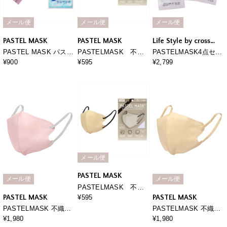
メール便
メール便
メール便
PASTEL MASK
PASTEL MASK
Life Style by cross
marche
PASTEL MASK パステ
PASTELMASK 不織
PASTELMASK4点セッ
ルマスク ひんやり
布 7枚入り 個包装使い
ト福袋
¥900
¥595
¥2,799
COOL 3枚入 接触冷
捨て立体マスク シルク
感 UV対策 ストレッ
タッチ生地 肌にやさし
チ 洗って使える3Ｄマ
い BFE PFE VFE 99％
スク
カット 美シルエット 三
層構造
メール便
PASTEL MASK
メール便
メール便
PASTELMASK 不織
布 7枚入り 個包装使い
PASTEL MASK
PASTEL MASK
¥595
捨て立体マスク シルク
PASTELMASK 不織布
PASTELMASK 不織布
タッチ生地 肌にやさし
30枚セット 個包装使い
30枚セット 個包装使い
¥1,980
¥1,980
い BFE PFE VFE 99％