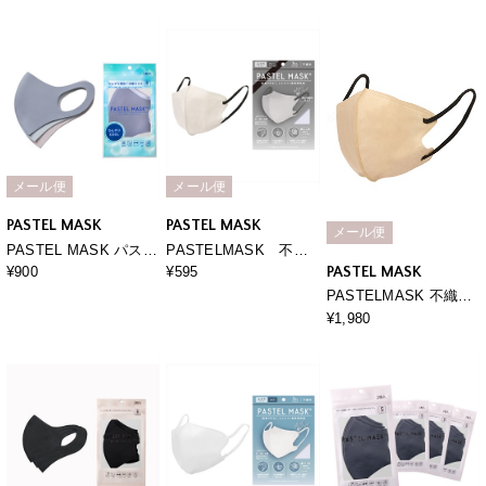
捨て立体マスク シルク
捨て立体マスク シルク
カット 美シルエット 三
タッチ生地 肌にやさし
タッチ生地 肌にやさし
層構造
い BFE PFE VFE 99％
い BFE PFE VFE 99％
カット 美シルエット 三
カット 美シルエット 三
層構造
層構造
メール便
メール便
PASTEL MASK
PASTEL MASK
メール便
PASTEL MASK パステ
PASTELMASK 不織
ルマスク ひんやり
布 7枚入り 個包装使い
PASTEL MASK
¥900
¥595
COOL 3枚入 接触冷
捨て立体マスク シルク
PASTELMASK 不織布
感 UV対策 ストレッ
タッチ生地 肌にやさし
30枚セット 個包装使い
¥1,980
チ 洗って使える3Ｄマ
い BFE PFE VFE 99％
捨て立体マスク シルク
スク
カット 美シルエット 三
タッチ生地 肌にやさし
層構造
い BFE PFE VFE 99％
カット 美シルエット 三
層構造