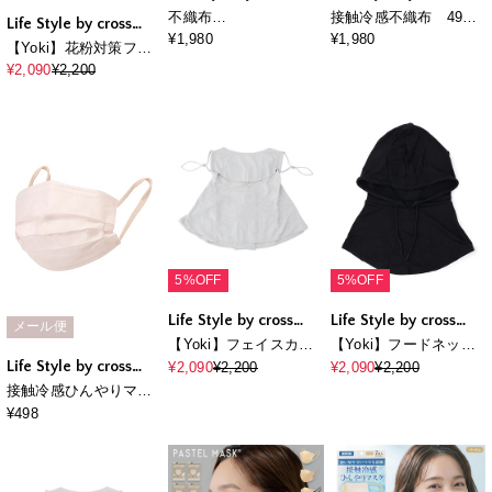
marche
marche
不織布
接触冷感不織布 49枚
Life Style by cross
PASTELMASK 49枚
セット
¥1,980
¥1,980
marche
【Yoki】花粉対策フェ
セット 個包装使い捨
イスカバーマスク
¥2,090
¥2,200
て立体マスク シルクタ
ッチ生地 肌にやさしい
BFE PFE VFE 99％カ
ット 美シルエット 三層
構造
5%OFF
5%OFF
Life Style by cross
Life Style by cross
メール便
marche
marche
【Yoki】フェイスカバ
【Yoki】フードネック
ーマスク
カバーマスク
Life Style by cross
¥2,090
¥2,200
¥2,090
¥2,200
marche
接触冷感ひんやりマス
ク （7枚入・使い捨
¥498
て） 3点までメール便
発送可能 クロスプラス
社製