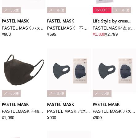
メール便
メール便
35%OFF
メール便
PASTEL MASK
PASTEL MASK
Life Style by cross
marche
PASTEL MASK パステ
PASTELMASK 不織
PASTELMASK4点セッ
ルマスク 3枚入り 接
布 7枚入り 個包装使い
ト福袋
¥900
¥595
¥1,800
¥2,799
触冷感 UV対策 スト
捨て立体マスク シルク
レッチ 洗って使える3
タッチ生地 肌にやさし
Ｄマスク
い BFE PFE VFE 99％
カット 美シルエット 三
層構造
メール便
メール便
メール便
PASTEL MASK
PASTEL MASK
PASTEL MASK
PASTELMASK 不織布
PASTEL MASK パステ
PASTEL MASK パステ
30枚セット 個包装使い
ルマスク 3枚入り 接
ルマスク 3枚入り 接
¥1,980
¥900
¥900
捨て立体マスク シルク
触冷感 UV対策 スト
触冷感 UV対策 スト
タッチ生地 肌にやさし
レッチ 洗って使える3
レッチ 洗って使える3
い BFE PFE VFE 99％
Ｄマスク
Ｄマスク