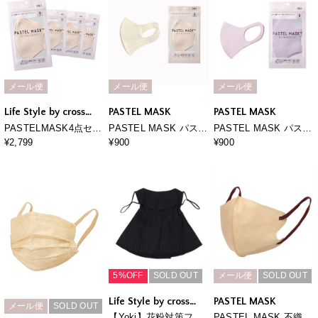
カット 美シルエット 三
層構造
メール便
メール便
メール便
Life Style by cross
PASTEL MASK
PASTEL MASK
marche
PASTELMASK4点セッ
PASTEL MASK パステ
PASTEL MASK パステ
ト福袋
ルマスク 3枚入り 接
ルマスク 3枚入り 接
¥2,799
¥900
¥900
触冷感 UV対策 スト
触冷感 UV対策 スト
レッチ 洗って使える3
レッチ 洗って使える3
Ｄマスク
Ｄマスク
5%OFF
SOLD OUT
メール便
SOLD OUT
Life Style by cross
PASTEL MASK
メール便
SOLD OUT
marche
【Yoki】花粉対策フェ
PASTEL MASK 不織布