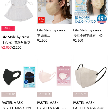
5%OFF
Life Style by cross
Life Style by cross
marche
marche
不織布
接触冷感不織布 49枚
Life Style by cross
PASTELMASK 49枚
セット
¥1,980
¥1,980
marche
【Yoki】花粉対策フェ
セット 個包装使い捨
イスカバーマスク
¥2,090
¥2,200
て立体マスク シルクタ
ッチ生地 肌にやさしい
BFE PFE VFE 99％カ
ット 美シルエット 三層
構造
メール便
メール便
メール便
PASTEL MASK
PASTEL MASK
PASTEL MASK
PASTEL MASK パステ
PASTELMASK 不織
PASTEL MASK 不織布