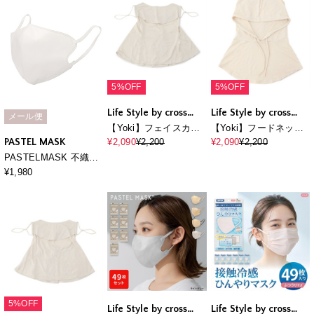
カット 美シルエット 三
層構造
5%OFF
5%OFF
Life Style by cross
Life Style by cross
メール便
marche
marche
【Yoki】フェイスカバ
【Yoki】フードネック
ーマスク
カバーマスク
PASTEL MASK
¥2,090
¥2,200
¥2,090
¥2,200
PASTELMASK 不織布
COOL 30枚セット 個包
¥1,980
装使い捨て立体マスク
BFE PFE VFE 99％カ
ット 美シルエット 三層
構造
5%OFF
Life Style by cross
Life Style by cross