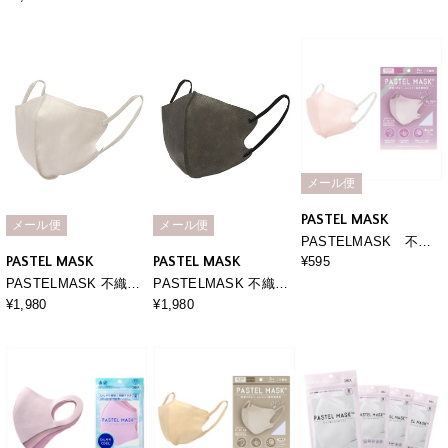
い BFE PFE VFE 99％
装使い捨て立体マスク
カット 美シルエット 三
BFE PFE VFE 99％カ
層構造
ット 美シルエット 三層
構造
メール便
PASTEL MASK
メール便
メール便
PASTELMASK 不織
布 7枚入り 個包装使い
PASTEL MASK
PASTEL MASK
¥595
捨て立体マスク シルク
PASTELMASK 不織布
PASTELMASK 不織布
タッチ生地 肌にやさし
30枚セット 個包装使い
30枚セット 個包装使い
¥1,980
¥1,980
い BFE PFE VFE 99％
捨て立体マスク シルク
捨て立体マスク シルク
カット 美シルエット 三
タッチ生地 肌にやさし
タッチ生地 肌にやさし
層構造
い BFE PFE VFE 99％
い BFE PFE VFE 99％
カット 美シルエット 三
カット 美シルエット 三
層構造
層構造