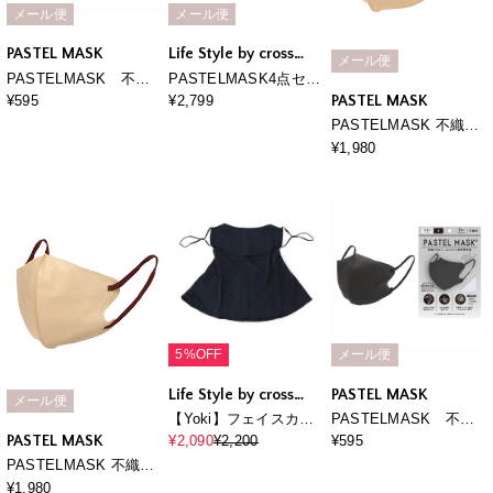
メール便
メール便
PASTEL MASK
Life Style by cross
メール便
marche
PASTELMASK 不織
PASTELMASK4点セッ
布 7枚入り 個包装使い
ト福袋
PASTEL MASK
¥595
¥2,799
捨て立体マスク シルク
PASTELMASK 不織布
タッチ生地 肌にやさし
30枚セット 個包装使い
¥1,980
い BFE PFE VFE 99％
捨て立体マスク シルク
カット 美シルエット 三
タッチ生地 肌にやさし
層構造
い BFE PFE VFE 99％
カット 美シルエット 三
層構造
5%OFF
メール便
Life Style by cross
PASTEL MASK
メール便
marche
【Yoki】フェイスカバ
PASTELMASK 不織
ーマスク
布 7枚入り 個包装使い
PASTEL MASK
¥2,090
¥2,200
¥595
捨て立体マスク シルク
PASTELMASK 不織布
タッチ生地 肌にやさし
COOL 30枚セット 個包
¥1,980