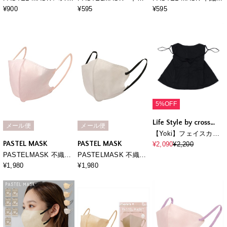
ルマスク ひんやり
布 7枚入り 個包装使い
COOL 7枚入り 個包装
¥900
¥595
¥595
COOL 3枚入 接触冷
捨て立体マスク シルク
使い捨て 立体マスク
感 UV対策 ストレッ
タッチ生地 肌にやさし
BFE PFE VFE 99％カ
チ 洗って使える3Ｄマ
い BFE PFE VFE 99％
ット パステルマスク
スク
カット 美シルエット 三
層構造
5%OFF
Life Style by cross
メール便
メール便
marche
【Yoki】フェイスカバ
ーマスク
PASTEL MASK
PASTEL MASK
¥2,090
¥2,200
PASTELMASK 不織布
PASTELMASK 不織布
30枚セット 個包装使い
COOL 30枚セット 個包
¥1,980
¥1,980
捨て立体マスク シルク
装使い捨て立体マスク
タッチ生地 肌にやさし
BFE PFE VFE 99％カ
い BFE PFE VFE 99％
ット 美シルエット 三層
カット 美シルエット 三
構造
層構造