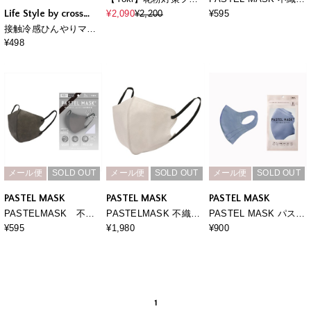
イスカバーマスク
COOL 7枚入り 個包装
Life Style by cross
¥2,090
¥2,200
¥595
使い捨て 立体マスク
marche
接触冷感ひんやりマス
BFE PFE VFE 99％カ
ク （7枚入・使い捨
¥498
ット パステルマスク
て） 3点までメール便
発送可能 クロスプラス
社製
メール便
SOLD OUT
メール便
SOLD OUT
メール便
SOLD OUT
PASTEL MASK
PASTEL MASK
PASTEL MASK
PASTELMASK 不織
PASTELMASK 不織布
PASTEL MASK パステ
布 7枚入り 個包装使い
30枚セット 個包装使い
ルマスク 3枚入り 接
¥595
¥1,980
¥900
捨て立体マスク シルク
捨て立体マスク シルク
触冷感 UV対策 スト
タッチ生地 肌にやさし
タッチ生地 肌にやさし
レッチ 洗って使える3
い BFE PFE VFE 99％
い BFE PFE VFE 99％
Ｄマスク
カット 美シルエット 三
カット 美シルエット 三
層構造
層構造
1