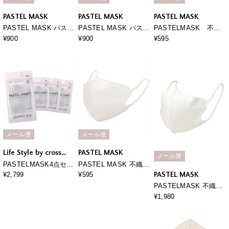
PASTEL MASK
PASTEL MASK
PASTEL MASK
PASTEL MASK パステ
PASTEL MASK パステ
PASTELMASK 不織
ルマスク 3枚入り 接
ルマスク ひんやり
布 7枚入り 個包装使い
¥900
¥900
¥595
触冷感 UV対策 スト
COOL 3枚入 接触冷
捨て立体マスク シルク
レッチ 洗って使える3
感 UV対策 ストレッ
タッチ生地 肌にやさし
Ｄマスク
チ 洗って使える3Ｄマ
い BFE PFE VFE 99％
スク
カット 美シルエット 三
層構造
メール便
メール便
Life Style by cross
PASTEL MASK
メール便
marche
PASTELMASK4点セッ
PASTEL MASK 不織布
ト福袋
COOL 7枚入り 個包装
PASTEL MASK
¥2,799
¥595
使い捨て 立体マスク
PASTELMASK 不織布
BFE PFE VFE 99％カ
30枚セット 個包装使い
¥1,980
ット パステルマスク
捨て立体マスク シルク
タッチ生地 肌にやさし
い BFE PFE VFE 99％