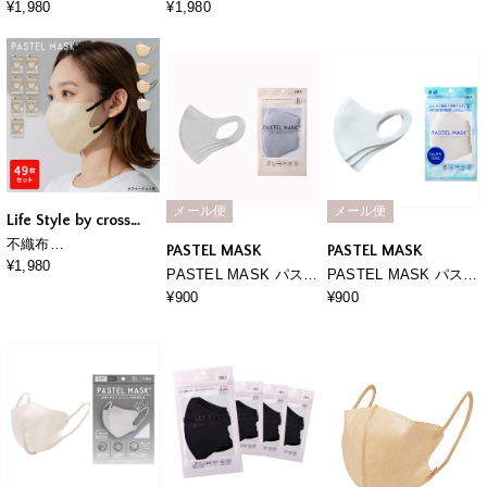
30枚セット 個包装使い
COOL 30枚セット 個包
¥1,980
¥1,980
捨て立体マスク シルク
装使い捨て立体マスク
タッチ生地 肌にやさし
BFE PFE VFE 99％カ
い BFE PFE VFE 99％
ット 美シルエット 三層
カット 美シルエット 三
構造
層構造
メール便
メール便
Life Style by cross
marche
不織布
PASTEL MASK
PASTEL MASK
PASTELMASK 49枚
¥1,980
PASTEL MASK パステ
PASTEL MASK パステ
セット 個包装使い捨
ルマスク 3枚入り 接
ルマスク ひんやり
¥900
¥900
て立体マスク シルクタ
触冷感 UV対策 スト
COOL 3枚入 接触冷
ッチ生地 肌にやさしい
レッチ 洗って使える3
感 UV対策 ストレッ
BFE PFE VFE 99％カ
Ｄマスク
チ 洗って使える3Ｄマ
ット 美シルエット 三層
スク
構造