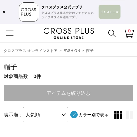
✕
0
クロスプラス オンラインストア
>
FASHION
>
帽子
帽子
対象商品数
件
0
アイテムを絞り込む
表示順 :
人気順
カラー別で表示