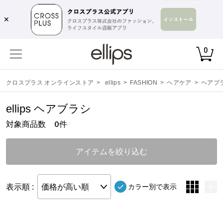
✕
0
クロスプラス オンラインストア
>
ellips
>
FASHION
>
ヘアケア
>
ヘアブ
ellips ヘアブラシ
対象商品数
件
0
アイテムを絞り込む
表示順 :
価格が高い順
カラー別で表示