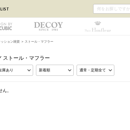
LIST
ァッション雑貨
>
ストール・マフラー
IDAY ストール・マフラー
在庫あり
新着順
通常・定期全て
せん。