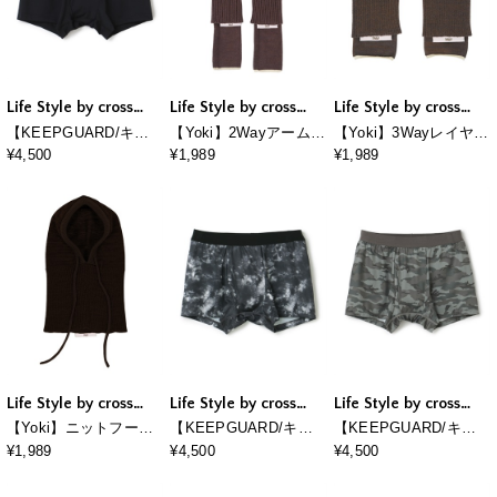
Life Style by cross
Life Style by cross
Life Style by cross
marche
marche
marche
【KEEPGUARD/キー
【Yoki】2Wayアーム＆
【Yoki】3Wayレイヤー
プガード】Newボクサ
レッグウォーマー
ドマルチグローブ
¥4,500
¥1,989
¥1,989
ーパンツ 尿漏れ 失禁
メンズ ナノファイン加
工 尿漏れ対応パンツ
メンズ 三枚組セット
Life Style by cross
Life Style by cross
Life Style by cross
marche
marche
marche
【Yoki】ニットフード
【KEEPGUARD/キー
【KEEPGUARD/キー
バラクラバ
プガード】Newボクサ
プガード】Newボクサ
¥1,989
¥4,500
¥4,500
ーパンツ 尿漏れ 失禁
ーパンツ 尿漏れ 失禁
メンズ ナノファイン加
メンズ ナノファイン加