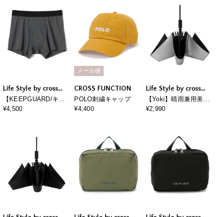
工 尿漏れ対応パンツ
工 尿漏れ対応パンツ
メンズ 三枚組セット
メンズ 三枚組セット
メール便
Life Style by cross
CROSS FUNCTION
Life Style by cross
marche
marche
【KEEPGUARD/キー
POLO刺繍キャップ
【Yoki】晴雨兼用美肌
プガード】Newボクサ
傘 日傘 ユニセックス
¥4,500
¥4,400
¥2,990
ーパンツ 尿漏れ 失禁
男女兼用 軽量
メンズ ナノファイン加
工 尿漏れ対応パンツ
メンズ 三枚組セット