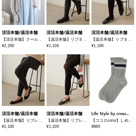
涼活本舗/温活本舗
涼活本舗/温活本舗
涼活本舗/温活本舗
【涼活本舗】クールボ
【温活本舗】リブタイ
【温活本舗】リブタイ
レロ
ツ
ツ
¥2,200
¥1,100
¥1,100
涼活本舗/温活本舗
涼活本舗/温活本舗
Life Style by cross
marche
【温活本舗】リブレギ
【温活本舗】リブレギ
【ココロcolor】しめつ
ンス
ンス
けにくいメンズライン
¥1,100
¥1,100
¥880
靴下