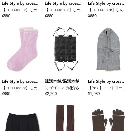
Life Style by cross
Life Style by cross
Life Style by cross
marche
marche
marche
【ココロcolor】しめつ
【ココロcolor】しめつ
【ココロcolor】しめつ
けにくいメンズライン
けにくいレディースラ
けにくいメンズライン
¥880
¥880
¥880
靴下
イン靴下
靴下
Life Style by cross
涼活本舗/温活本舗
Life Style by cross
marche
marche
【ココロcolor】しめつ
＼ゴゴスマで紹介され
【Yoki】ニットフード
けにくいレディースラ
ました！／【涼活本
バラクラバ
¥880
¥2,200
¥1,989
イン靴下
舗】クールリュックシ
ート