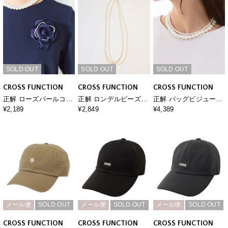
SOLD OUT
SOLD OUT
SOLD OUT
CROSS FUNCTION
CROSS FUNCTION
CROSS FUNCTION
正解 ローズパールコサ
正解 ロンデルビーズ入
正解 バッグビジュー２
ージュ【CF/クロスファ
り２連パールロングネ
連パールネックレス
¥2,189
¥2,849
¥4,389
ンクション】
ックレス【CF/クロスフ
【CF/クロスファンクシ
ァンクション】
ョン】
メール便
SOLD OUT
メール便
SOLD OUT
メール便
SOLD OUT
CROSS FUNCTION
CROSS FUNCTION
CROSS FUNCTION