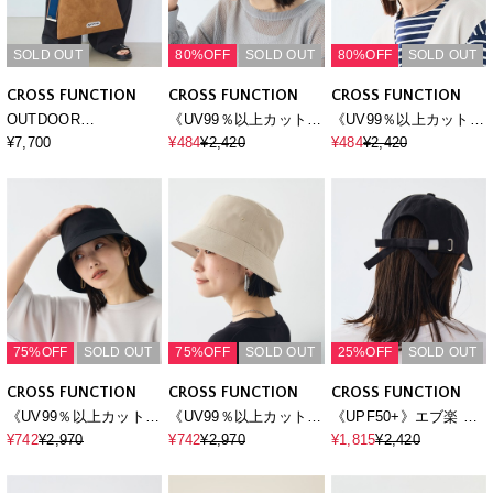
SOLD OUT
80%OFF
SOLD OUT
80%OFF
SOLD OUT
CROSS FUNCTION
CROSS FUNCTION
CROSS FUNCTION
OUTDOOR
《UV99％以上カット》
《UV99％以上カット》
PRODUCTS (アウトド
エブ楽 遮光ベーシック
エブ楽 遮光ベーシック
¥7,700
¥484
¥2,420
¥484
¥2,420
アプロダクツ) ジャガー
キャップ
キャップ
ドテープスウェードラ
イクトートバッグ
75%OFF
SOLD OUT
75%OFF
SOLD OUT
25%OFF
SOLD OUT
CROSS FUNCTION
CROSS FUNCTION
CROSS FUNCTION
《UV99％以上カット》
《UV99％以上カット》
《UPF50+》エブ楽 ツ
エブ楽 遮光バケットハ
エブ楽 遮光バケットハ
イルリボンキャップ
¥742
¥2,970
¥742
¥2,970
¥1,815
¥2,420
ット
ット