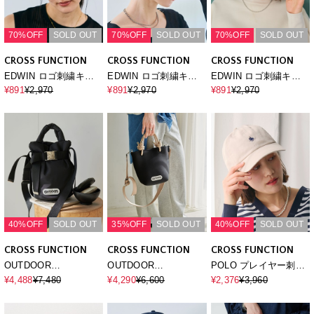
70%OFF
SOLD OUT
70%OFF
SOLD OUT
70%OFF
SOLD OUT
CROSS FUNCTION
CROSS FUNCTION
CROSS FUNCTION
EDWIN ロゴ刺繍キャ
EDWIN ロゴ刺繍キャ
EDWIN ロゴ刺繍キャ
ップ
ップ
ップ
¥891
¥2,970
¥891
¥2,970
¥891
¥2,970
40%OFF
SOLD OUT
35%OFF
SOLD OUT
40%OFF
SOLD OUT
CROSS FUNCTION
CROSS FUNCTION
CROSS FUNCTION
OUTDOOR
OUTDOOR
POLO プレイヤー刺繍
PRODUCTS (アウトド
PRODUCTS (アウトド
キャップ
¥4,488
¥7,480
¥4,290
¥6,600
¥2,376
¥3,960
アプロダクツ) 2WAYベ
アプロダクツ) ネオプレ
ルトトートバッグSS
ーントートバッグ