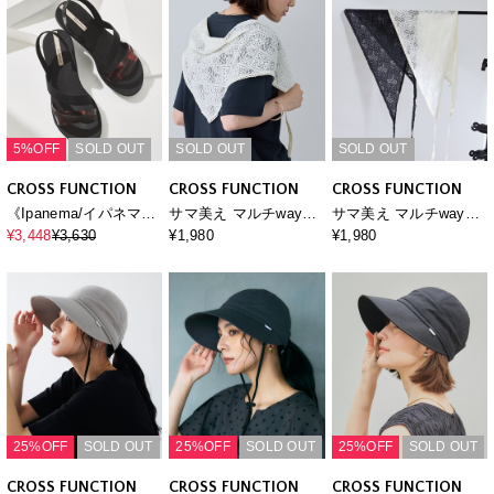
5%OFF
SOLD OUT
SOLD OUT
SOLD OUT
CROSS FUNCTION
CROSS FUNCTION
CROSS FUNCTION
《Ipanema/イパネマ》
サマ美え マルチwayレ
サマ美え マルチwayレ
VIRBANT SANDAL
ースバブーシュカ
ースバブーシュカ
¥3,448
¥3,630
¥1,980
¥1,980
25%OFF
SOLD OUT
25%OFF
SOLD OUT
25%OFF
SOLD OUT
CROSS FUNCTION
CROSS FUNCTION
CROSS FUNCTION