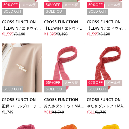
50%OFF
メール便
50%OFF
メール便
50%OFF
メール便
SOLD OUT
SOLD OUT
SOLD OUT
CROSS FUNCTION
CROSS FUNCTION
CROSS FUNCTION
【EDWIN / エドウィ
【EDWIN / エドウィ
【EDWIN / エドウィ
ン】ロゴ刺繍ツイルバ
ン】ロゴ刺繍ツイルバ
ン】ロゴ刺繍ツイルバ
¥1,595
¥3,190
¥1,595
¥3,190
¥1,595
¥3,190
ケットハット
ケットハット
ケットハット
65%OFF
メール便
65%OFF
メール便
SOLD OUT
SOLD OUT
SOLD OUT
CROSS FUNCTION
CROSS FUNCTION
CROSS FUNCTION
正解 パールブローチ
冷たさダントツ！MAGI
冷たさダントツ！MAGI
【CF/クロスファンクシ
COOL マジクール 冷感
COOL マジクール 冷感
¥1,749
¥611
¥1,749
¥611
¥1,749
ョン】
スカーフ
スカーフ