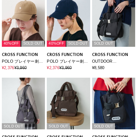
40%OFF
SOLD OUT
40%OFF
SOLD OUT
SOLD OUT
CROSS FUNCTION
CROSS FUNCTION
CROSS FUNCTION
POLO プレイヤー刺繍
POLO プレイヤー刺繍
OUTDOOR
キャップ
キャップ
PRODUCTS(アウトド
¥2,376
¥3,960
¥2,376
¥3,960
¥8,580
アプロダクツ)2WAYベ
ルトトートバッグS
SOLD OUT
SOLD OUT
SOLD OUT