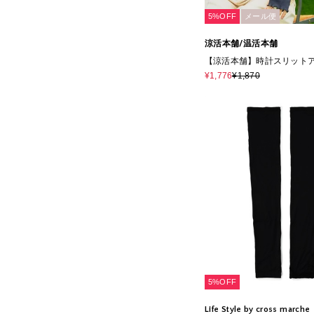
5%OFF
メール便
涼活本舗/温活本舗
【涼活本舗】時計スリット
¥1,776
¥1,870
5%OFF
Life Style by cross marche