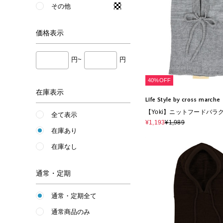
その他
価格
表示
円~
円
40%OFF
在庫表示
Life Style by cross marche
【Yoki】ニットフードバラ
全て表示
¥1,193
¥1,989
在庫あり
在庫なし
通常・定期
通常・定期全て
通常商品のみ