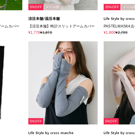
5%OFF
メール便
35%OFF
メール
涼活本舗/温活本舗
Life Style by cro
アームカバー
【涼活本舗】時計スリットアームカバー
PASTELMASK
¥1,776
¥1,870
¥1,800
¥2,799
5%OFF
5%OFF
Life Style by cross marche
Life Style by cro