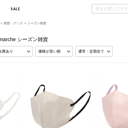
M
SALE
>
雑貨・グッズ
>
シーズン雑貨
ross marche シーズン雑貨
在庫あり
価格が安い順
通常・定期全て