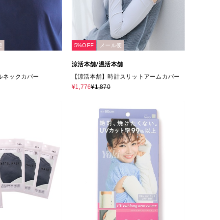
便
5%OFF
メール便
舗
涼活本舗/温活本舗
ルネックカバー
【涼活本舗】時計スリットアームカバー
¥1,776
¥1,870