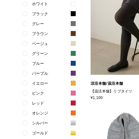
ホワイト
ブラック
グレー
ブラウン
ベージュ
グリーン
ブルー
パープル
イエロー
涼活本舗/温活本舗
【温活本舗】リブタイツ
ピンク
¥1,100
レッド
オレンジ
シルバー
ゴールド