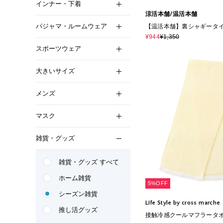
インナー・下着
涼活本舗/温活本舗
パジャマ・ルームウェア
【温活本舗】裏シャギータイ
¥944
¥1,350
スポーツウェア
大きいサイズ
メンズ
マスク
雑貨・グッズ
雑貨・グッズ すべて
ホーム雑貨
5%OFF
シーズン雑貨
Life Style by cross marche
推し活グッズ
接触冷感クールマフラータ