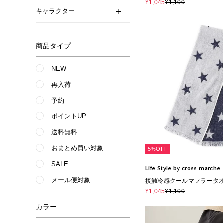
¥1,045
¥1,100
キャラクター
商品タイプ
NEW
再入荷
予約
ポイントUP
送料無料
おまとめ買い対象
5%OFF
SALE
Life Style by cross marche
メール便対象
接触冷感クールマフラータ
¥1,045
¥1,100
カラー