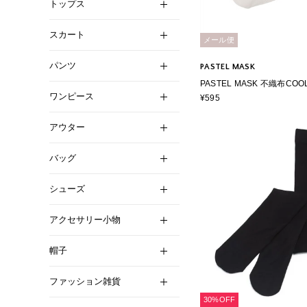
トップス
スカート
メール便
パンツ
PASTEL MASK
PASTEL MASK 不織布COO
ワンピース
包装使い捨て 立体マスク BFE 
¥595
99％カット パステルマスク
アウター
バッグ
シューズ
アクセサリー小物
帽子
ファッション雑貨
30%OFF