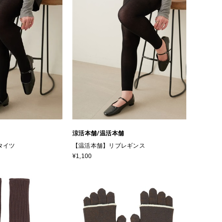
舗
涼活本舗/温活本舗
タイツ
【温活本舗】リブレギンス
¥1,100