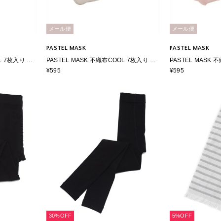
メール便
メール便
PASTEL MASK
PASTEL MASK
L 7枚入り 個
PASTEL MASK 不織布COOL 7枚入り 個
PASTEL MASK 
PFE VFE
包装使い捨て 立体マスク BFE PFE VFE
包装使い捨て 立体マス
¥595
¥595
99％カット パステルマスク
99％カット パス
30%OFF
5%OFF