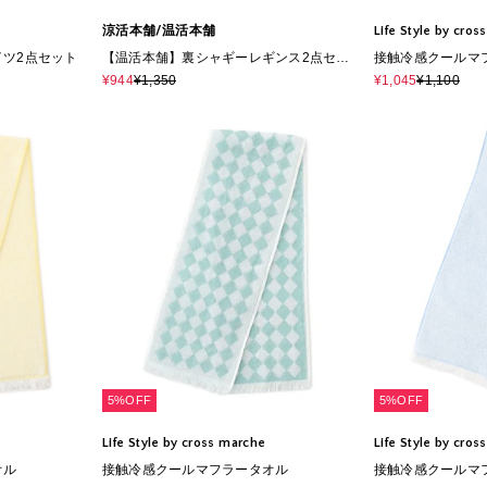
涼活本舗/温活本舗
Life Style by cro
ツ2点セット
【温活本舗】裏シャギーレギンス2点セッ
接触冷感クールマ
ト
¥944
¥1,350
¥1,045
¥1,100
5%OFF
5%OFF
Life Style by cross marche
Life Style by cro
オル
接触冷感クールマフラータオル
接触冷感クールマ