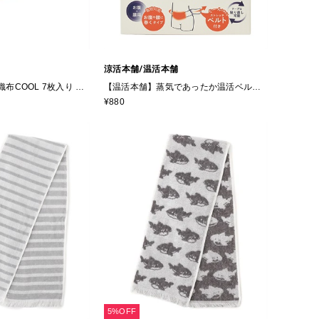
涼活本舗/温活本舗
不織布COOL 7枚入り 個
【温活本舗】蒸気であったか温活ベルト
ク BFE PFE VFE
(3枚入)
¥880
テルマスク
5%OFF