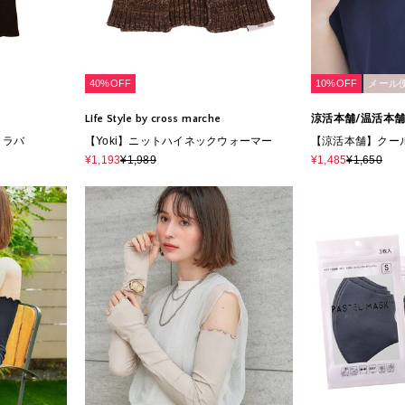
40%OFF
10%OFF
メール
Life Style by cross marche
涼活本舗/温活本
クラバ
【Yoki】ニットハイネックウォーマー
【涼活本舗】クー
¥1,193
¥1,989
¥1,485
¥1,650