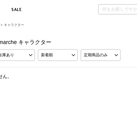
M
SALE
>
キャラクター
ross marche キャラクター
在庫あり
新着順
定期商品のみ
せん。