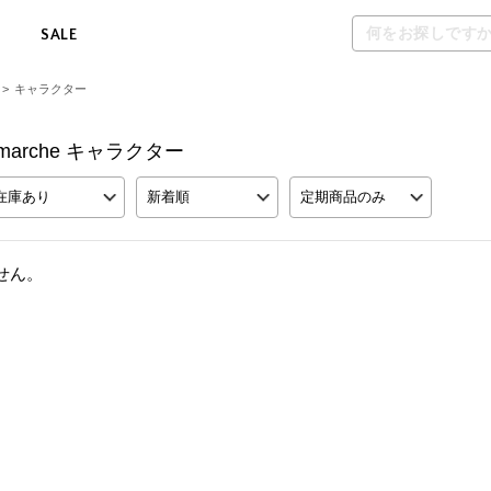
M
SALE
>
キャラクター
ross marche キャラクター
在庫あり
新着順
定期商品のみ
せん。