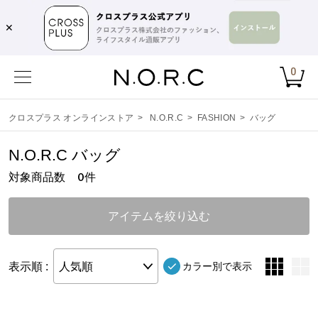
✕
0
クロスプラス オンラインストア
>
N.O.R.C
>
FASHION
>
バッグ
N.O.R.C バッグ
対象商品数
件
0
アイテムを絞り込む
表示順 :
人気順
カラー別で表示