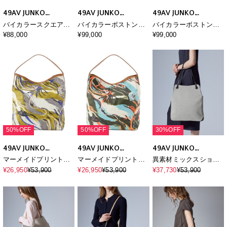
49AV JUNKO
49AV JUNKO
49AV JUNKO
SHIMADA
SHIMADA
SHIMADA
バイカラースクエアキ
バイカラーボストンバ
バイカラーボストンバ
ャンバスショルダーバ
ッグ
ッグ
¥88,000
¥99,000
¥99,000
ッグ
50%OFF
50%OFF
30%OFF
49AV JUNKO
49AV JUNKO
49AV JUNKO
SHIMADA
SHIMADA
SHIMADA
マーメイドプリント柄
マーメイドプリント柄
異素材ミックスショル
トートバッグ
トートバッグ
ダーバッグ
¥26,950
¥53,900
¥26,950
¥53,900
¥37,730
¥53,900