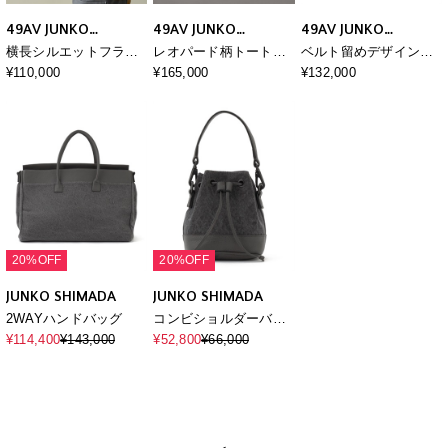
49AV JUNKO
49AV JUNKO
49AV JUNKO
SHIMADA
SHIMADA
SHIMADA
横長シルエットフラッ
レオパード柄トートバ
ベルト留めデザインハ
プハンドバッグ
ッグ
ンドバッグ
¥110,000
¥165,000
¥132,000
20%OFF
20%OFF
JUNKO SHIMADA
JUNKO SHIMADA
2WAYハンドバッグ
コンビショルダーバッ
グ
¥114,400
¥143,000
¥52,800
¥66,000