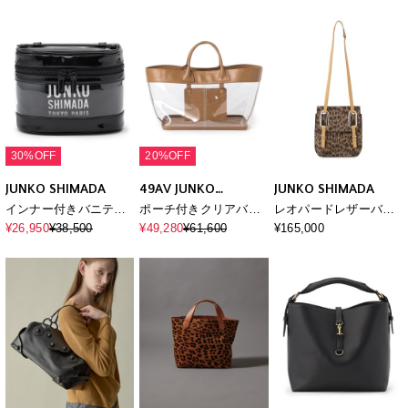
30%OFF
20%OFF
JUNKO SHIMADA
49AV JUNKO
JUNKO SHIMADA
SHIMADA
インナー付きバニティ
ポーチ付きクリアバッ
レオパードレザーバッ
ポーチ
グ
グ
¥26,950
¥38,500
¥49,280
¥61,600
¥165,000