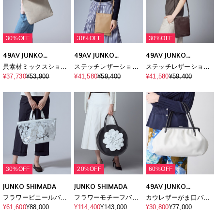
30%OFF
30%OFF
30%OFF
49AV JUNKO
49AV JUNKO
49AV JUNKO
SHIMADA
SHIMADA
SHIMADA
異素材ミックスショル
ステッチレザーショル
ステッチレザーショル
ダーバッグ
ダー
ダー
¥37,730
¥53,900
¥41,580
¥59,400
¥41,580
¥59,400
30%OFF
20%OFF
60%OFF
JUNKO SHIMADA
JUNKO SHIMADA
49AV JUNKO
SHIMADA
フラワービニールバッ
フラワーモチーフバッ
カウレザーがま口バッ
グ
グ
グ
¥61,600
¥88,000
¥114,400
¥143,000
¥30,800
¥77,000