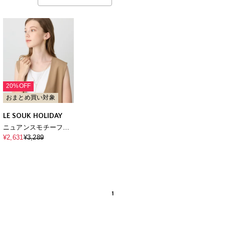
20%OFF
おまとめ買い対象
LE SOUK HOLIDAY
ニュアンスモチーフラ
リエット風ネックレス
¥2,631
¥3,289
1