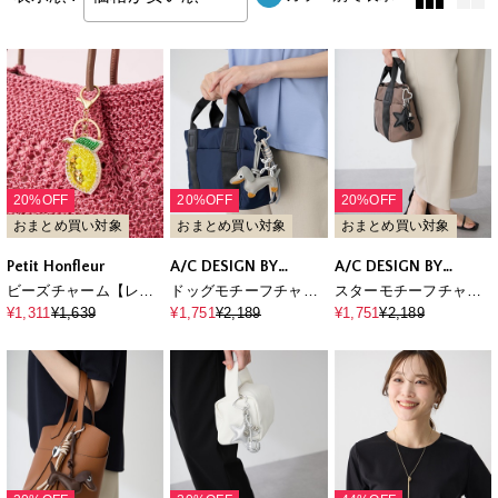
20%OFF
20%OFF
20%OFF
おまとめ買い対象
おまとめ買い対象
おまとめ買い対象
Petit Honfleur
A/C DESIGN BY
A/C DESIGN BY
ALPHA CUBIC
ALPHA CUBIC
ビーズチャーム【レモ
ドッグモチーフチャー
スターモチーフチャー
ン・パームツリー】
ム
ム
¥1,311
¥1,639
¥1,751
¥2,189
¥1,751
¥2,189