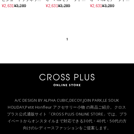
レス
プネックレス
プネックレス
¥2,631
¥3,289
¥2,631
¥3,289
¥2,631
¥3,289
1
A/C DESIGN BY ALPHA CUBIC,DECOY,JOIN PARK,LE SOUK
HOLIDAY,Petit Honfleur アクセサリー小物 の商品ご紹介。クロス
プラス公式通販サイト「CROSS PLUS ONLINE STORE」では、プラ
イベートからオンスタイルまで対応できる30代・40代・50代の方
向けのレディースファッションをご提案します。