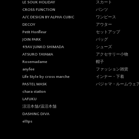
スカート
LE SOUK HOLIDAY
パンツ
CROSS FUNCTION
ワンピース
A/C DESIGN BY ALPHA CUBIC
アウター
DECOY
セットアップ
Petit Honfleur
バッグ
JOIN PARK
シューズ
49AV JUNKO SHIMADA
アクセサリー小物
ATSURO TAYAMA
帽子
Rosemadame
ファッション雑貨
anyfee
インナー・下着
Life Style by cross marche
パジャマ・ルームウェ
PASTEL MASK
chara station
LAFUKU
涼活本舗/温活本舗
DASHING DIVA
ellips