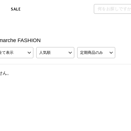
M
SALE
ss marche FASHION
全て表示
人気順
定期商品のみ
せん。