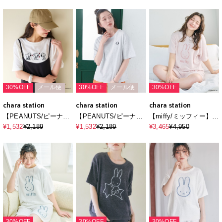
ピー「JOE PREPPY」
ピー＆チャーリー・ブ
ピー3パターンフロント
プリントTシャツ
ラウンフェイスプリン
デザイン刺繍Tシャツ
トTシャツ
30%OFF
メール便
30%OFF
メール便
30%OFF
chara station
chara station
chara station
【PEANUTS/ピーナッ
【PEANUTS/ピーナッ
【miffy/ミッフィー】も
ツ】SNOOPY/スヌー
ツ】SNOOPY/スヌー
ちふわsleepソフトエア
¥1,532
¥2,189
¥1,532
¥2,189
¥3,465
¥4,950
ピー3パターンフロント
ピー3パターンフロント
ニット半袖トップスル
デザイン刺繍Tシャツ
デザイン刺繍Tシャツ
ームウェア◆別注◆上
下別売り
30%OFF
30%OFF
30%OFF