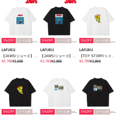
Sleeve T-
shirt《UNISEX》
shirt《UNISEX》
shirt《UNISEX》
5%OFF
メール便
5%OFF
メール便
5%OFF
メール便
LAFUKU
LAFUKU
LAFUKU
【JAWS/ジョーズ】ヴ
【JAWS/ジョーズ】ヴ
【TOY STORY/トイ・
ィンテージライクビッ
ィンテージライクビッ
ストーリー】エイリア
¥3,789
¥3,989
¥3,789
¥3,989
¥3,789
¥3,989
グシルエット半袖Tシャ
グシルエット半袖Tシャ
ン/リトル・グリーン・
ツ/ Over Harf Sleeve
ツ/ Over Harf Sleeve
メン/半袖Tシャツ /
T-shirt《UNISEX》
T-shirt《UNISEX》
Over Harf Sleeve T-
shirt《UNISEX》
5%OFF
メール便
5%OFF
メール便
5%OFF
メール便