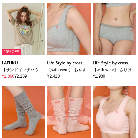
シャツ
シャツ
15%OFF
LAFUKU
Life Style by cross
Life Style by cross
marche
marche
【サンドイッチハウス
【with wear】 おやすみ
【with wear】 さりげな
メルヘン】サガラ刺繍
時間に寄り添うナイト
く守る軽吸水ショーツ
¥1,860
¥2,189
¥2,420
¥1,980
アートメルるん♪半袖T
ブラ
シャツ