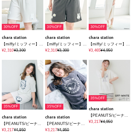
30%OFF
30%OFF
30%OFF
chara station
chara station
chara station
【miffy/ミッフィー】パ
【miffy/ミッフィー】パ
【miffy/ミッフィー】パ
イルリブショートパン
イルリブショートパン
イルリブワンピース/ル
¥2,310
¥3,300
¥2,310
¥3,300
¥3,465
¥4,950
ツ/ルームウェア◆別注
ツ/ルームウェア◆別注
ームウェア◆別注
◆上下別売り
◆上下別売り
◆（2026SS）
（2026SS）
（2026SS）
35%OFF
35%OFF
35%OFF
chara station
【PEANUTS/ピーナッ
chara station
chara station
ツ】もちふわsleepソフ
¥3,217
¥4,950
【PEANUTS/ピーナッ
【PEANUTS/ピーナッ
トエアニット半袖トッ
ツ】もちふわsleepソフ
ツ】もちふわsleepソフ
¥3,217
¥4,950
¥3,217
¥4,950