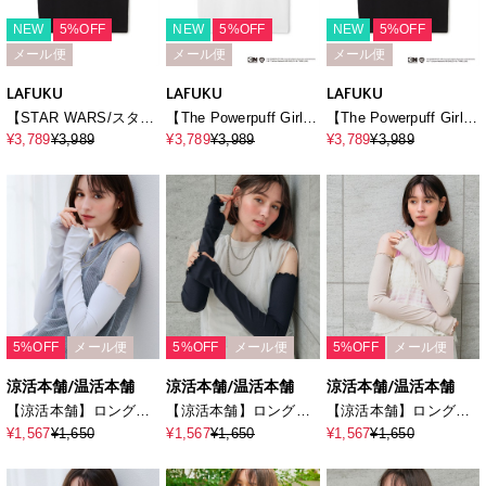
NEW
5%OFF
NEW
5%OFF
NEW
5%OFF
メール便
メール便
メール便
LAFUKU
LAFUKU
LAFUKU
【STAR WARS/スター
【The Powerpuff Girls/
【The Powerpuff Girls/
ウォーズ】カスレ加工
パワーパフ_ガールズ
パワーパフ_ガールズ
¥3,789
¥3,989
¥3,789
¥3,989
¥3,789
¥3,989
ヴィンテージライクプ
】オーバーサイズ半袖
】オーバーサイズ半袖
リントTシャツ / Over
プリントTシャツ/ Over
プリントTシャツ/ Over
Harf Sleeve T-
Harf Sleeve T-
Harf Sleeve T-
shirt《UNISEX》
shirt《UNISEX》
shirt《UNISEX》
（2026SS）
5%OFF
メール便
5%OFF
メール便
5%OFF
メール便
涼活本舗/温活本舗
涼活本舗/温活本舗
涼活本舗/温活本舗
【涼活本舗】ロングア
【涼活本舗】ロングア
【涼活本舗】ロングア
ームカバー
ームカバー
ームカバー
¥1,567
¥1,650
¥1,567
¥1,650
¥1,567
¥1,650