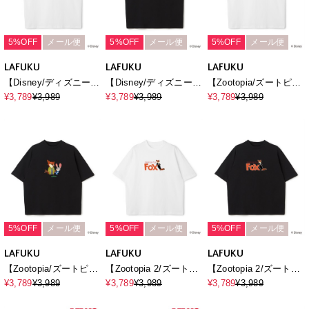
5%OFF
メール便
5%OFF
メール便
5%OFF
メール便
LAFUKU
LAFUKU
LAFUKU
【Disney/ディズニー】
【Disney/ディズニー】
【Zootopia/ズートピ
Mickey Mouse / ミッキ
Mickey Mouse / ミッキ
ア】キャラクタープリ
¥3,789
¥3,989
¥3,789
¥3,989
¥3,789
¥3,989
ーマウスフェイスプリ
ーマウスフェイスプリ
ント半袖クルーネックT
ントTシャツ / Over
ントTシャツ / Over
シャツ / Over Harf
Harf Sleeve T-
Harf Sleeve T-
Sleeve T-
shirt《UNISEX》
shirt《UNISEX》
shirt《UNISEX》
5%OFF
メール便
5%OFF
メール便
5%OFF
メール便
LAFUKU
LAFUKU
LAFUKU
【Zootopia/ズートピ
【Zootopia 2/ズートピ
【Zootopia 2/ズートピ
ア】キャラクタープリ
ア2】タキシード ニッ
ア2】タキシード ニッ
¥3,789
¥3,989
¥3,789
¥3,989
¥3,789
¥3,989
ント半袖クルーネックT
ク プリントTシャツ /
ク プリントTシャツ /
シャツ / Over Harf
Over Harf Sleeve T-
Over Harf Sleeve T-