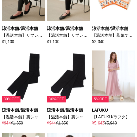
涼活本舗/温活本舗
涼活本舗/温活本舗
涼活本舗/温活本舗
【温活本舗】リブレギ
【温活本舗】リブレギ
【温活本舗】蒸気であ
ンス
ンス
ったか温活ベルト 9枚
¥1,100
¥1,100
¥2,340
入り(8枚＋1枚おまけ付
き)
30%OFF
30%OFF
5%OFF
涼活本舗/温活本舗
涼活本舗/温活本舗
LAFUKU
【温活本舗】裏シャギ
【温活本舗】裏シャギ
【LAFUKU/ラフク】ナ
ーレギンス2点セット
ータイツ2点セット
イトブラ付きルームウ
¥944
¥1,350
¥944
¥1,350
¥5,643
¥5,940
ェア/ワンピース/ネグリ
ジェ