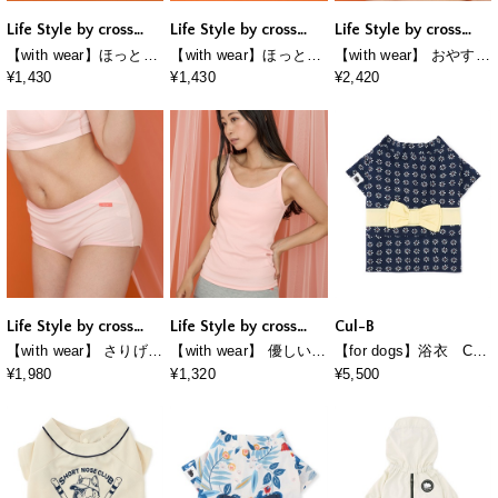
Life Style by cross
Life Style by cross
Life Style by cross
marche
marche
marche
【with wear】ほっとや
【with wear】ほっとや
【with wear】 おやすみ
すらぐニットルームソ
すらぐニットルームソ
時間に寄り添うナイト
¥1,430
¥1,430
¥2,420
ックス
ックス
ブラ
Life Style by cross
Life Style by cross
Cul-B
marche
marche
【with wear】 さりげな
【with wear】 優しい着
【for dogs】浴衣 Cul-
く守る軽吸水ショーツ
ごこちの綿混キャミソ
B/キューブ/愛犬服
¥1,980
¥1,320
¥5,500
ール