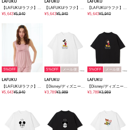
LAFUKU
LAFUKU
LAFUKU
【LAFUKU/ラフク】ナ
【LAFUKU/ラフク】ナ
【LAFUKU/ラフク】ナ
イトブラ付きルームウ
イトブラ付きルームウ
イトブラ付きルームウ
¥5,643
¥5,940
¥5,643
¥5,940
¥5,643
¥5,940
ェア/プルオーバー&パ
ェア/プルオーバー&パ
ェア/キャミソール&シ
ンツセット
ンツセット
ョートパンツセット
5%OFF
5%OFF
メール便
5%OFF
メール便
LAFUKU
LAFUKU
LAFUKU
【LAFUKU/ラフク】ナ
【Disney/ディズニー】
【Disney/ディズニー】
イトブラ付きルームウ
Mickey Mouse / ミッキ
Mickey Mouse / ミッキ
¥5,643
¥5,940
¥3,789
¥3,989
¥3,789
¥3,989
ェア/キャミソール&シ
ーマウス半袖Tシャツ /
ーマウス半袖Tシャツ /
ョートパンツセット
Over Harf Sleeve T-
Over Harf Sleeve T-
shirt《UNISEX》
shirt《UNISEX》