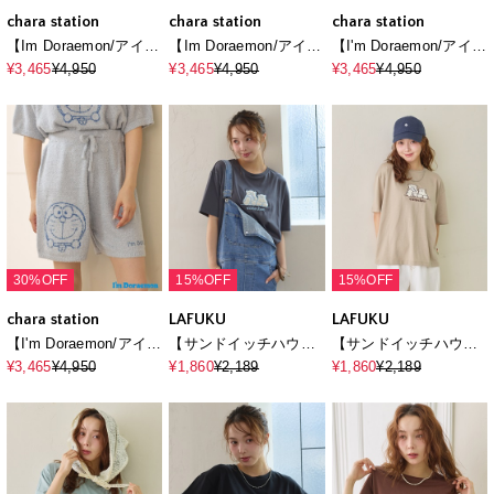
chara station
chara station
chara station
【Im Doraemon/アイム
【Im Doraemon/アイム
【I'm Doraemon/アイム
ドラえもん】もちふわ
ドラえもん】もちふわ
ドラえもん】もちふわ
¥3,465
¥4,950
¥3,465
¥4,950
¥3,465
¥4,950
sleepソフトエアニット
sleepソフトエアニット
sleepソフトエアニット
半袖トップスルームウ
半袖トップスルームウ
ショートパンツルーム
ェア《ドラえもん/ドラ
ェア《ドラえもん/ドラ
ウェア《ドラえもん/ド
ミちゃん》◆上下別売
ミちゃん》◆上下別売
ラミちゃん》◆上下別
り◆
り◆
売り◆
30%OFF
15%OFF
15%OFF
chara station
LAFUKU
LAFUKU
【I'm Doraemon/アイム
【サンドイッチハウス
【サンドイッチハウス
ドラえもん】もちふわ
メルヘン】サガラ刺繍
メルヘン】サガラ刺繍
¥3,465
¥4,950
¥1,860
¥2,189
¥1,860
¥2,189
sleepソフトエアニット
メルるん♪半袖Tシャツ
メルるん♪半袖Tシャツ
ショートパンツルーム
ウェア《ドラえもん/ド
ラミちゃん》◆上下別
売り◆