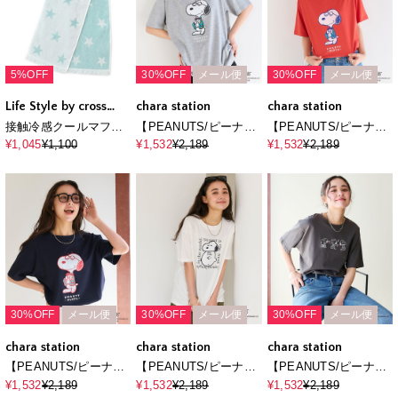
5%OFF
30%OFF
メール便
30%OFF
メール便
Life Style by cross
chara station
chara station
marche
接触冷感クールマフラ
【PEANUTS/ピーナッ
【PEANUTS/ピーナッ
ータオル
ツ】SNOOPY/スヌー
ツ】SNOOPY/スヌー
¥1,045
¥1,100
¥1,532
¥2,189
¥1,532
¥2,189
ピー「JOE PREPPY」
ピー「JOE PREPPY」
プリントTシャツ
プリントTシャツ
30%OFF
メール便
30%OFF
メール便
30%OFF
メール便
chara station
chara station
chara station
【PEANUTS/ピーナッ
【PEANUTS/ピーナッ
【PEANUTS/ピーナッ
ツ】SNOOPY/スヌー
ツ】SNOOPY/スヌー
ツ】SNOOPY/スヌー
¥1,532
¥2,189
¥1,532
¥2,189
¥1,532
¥2,189