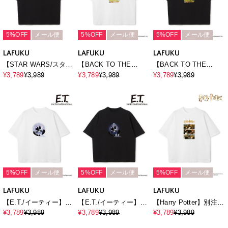
5%OFF
メール便
5%OFF
メール便
5%OFF
メール便
LAFUKU
LAFUKU
LAFUKU
【STAR WARS/スター
【BACK TO THE
【BACK TO THE
ウォーズ】マンダロリ
FUTURE/バック・ト
FUTURE/バック・ト
¥3,789
¥3,989
¥3,789
¥3,989
¥3,789
¥3,989
アン・アンド・グロー
ゥ・ザ・フューチャ
ゥ・ザ・フューチャ
グー半袖Tシャツ /
ー】ヴィンテージライ
ー】ヴィンテージライ
Over Harf Sleeve T-
ク半袖Tシャツ / Over
ク半袖Tシャツ / Over
shirt《UNISEX》
Harf Sleeve T-
Harf Sleeve T-
shirt《UNISEX》
shirt《UNISEX》
5%OFF
メール便
5%OFF
メール便
5%OFF
メール便
LAFUKU
LAFUKU
LAFUKU
【E.T./イーティー】ム
【E.T./イーティー】ム
【Harry Potter】別注 /
ービーグラフィックプ
ービーグラフィックプ
ハリー・ポッターフォ
¥3,789
¥3,989
¥3,789
¥3,989
¥3,789
¥3,989
リント半袖Tシャツ /
リント半袖Tシャツ /
トTシャツ / Over Harf