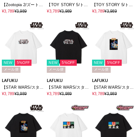
【Zootopia 2/ズートピ
【TOY STORY 5/ト
【TOY STORY 5/ト
ア2】キャラクタープリ
イ・ストーリー5】キャ
イ・ストーリー5】キャ
¥3,789
¥3,989
¥3,789
¥3,989
¥3,789
¥3,989
ント半袖Tシャツ /
ラクタープリント半袖T
ラクタープリント半袖T
Over Harf Sleeve T-
シャツ / Over Harf
シャツ / Over Harf
shirt《UNISEX》
Sleeve T-
Sleeve T-
shirt《UNISEX》
shirt《UNISEX》
NEW
5%OFF
NEW
5%OFF
NEW
5%OFF
メール便
メール便
メール便
LAFUKU
LAFUKU
LAFUKU
【STAR WARS/スター
【STAR WARS/スター
【STAR WARS/スター
ウォーズ】ヴィンテー
ウォーズ】ヴィンテー
ウォーズ】カスレ加工
¥3,789
¥3,989
¥3,789
¥3,989
¥3,789
¥3,989
ジライクロゴプリントT
ジライクロゴプリントT
ヴィンテージライクプ
シャツ / Over Harf
シャツ / Over Harf
リントTシャツ / Over
Sleeve T-
Sleeve T-
Harf Sleeve T-
shirt《UNISEX》
shirt《UNISEX》
shirt《UNISEX》
（2026SS）
（2026SS）
（2026SS）