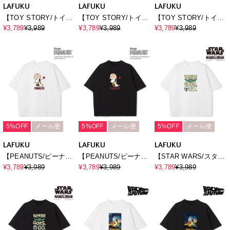
LAFUKU
LAFUKU
LAFUKU
【TOY STORY/トイ・
【TOY STORY/トイ・
【TOY STORY/トイ・
ストーリー】エイリア
ストーリー】Movieグ
ストーリー】Movieグ
¥3,789
¥3,989
¥3,789
¥3,989
¥3,789
¥3,989
ン/リトル・グリーン・
ラフィックTシャツ /
ラフィックTシャツ /
メン/半袖Tシャツ /
Over Harf Sleeve
Over Harf Sleeve
Over Harf Sleeve T-
Graphic T-
Graphic T-
shirt《UNISEX》
shirt《UNISEX》
shirt《UNISEX》
5%OFF
メール便
5%OFF
メール便
5%OFF
メール便
LAFUKU
LAFUKU
LAFUKU
【PEANUTS/ピーナッ
【PEANUTS/ピーナッ
【STAR WARS/スター
ツ】SNOOPY/スヌー
ツ】SNOOPY/スヌー
ウォーズ】マンダロリ
¥3,789
¥3,989
¥3,789
¥3,989
¥3,789
¥3,989
ピープリント半袖Tシャ
ピープリント半袖Tシャ
アン・アンド・グロー
ツ / Over Harf Sleeve
ツ / Over Harf Sleeve
グー半袖Tシャツ /
T-shirt《UNISEX》
T-shirt《UNISEX》
Over Harf Sleeve T-
shirt《UNISEX》