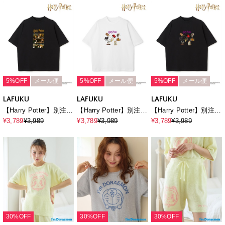
Movie Scene Graphic
Movie Scene Graphic
Sleeve T-
T-Shirt《UNISEX》
T-Shirt《UNISEX》
shirt《UNISEX》
5%OFF
メール便
5%OFF
メール便
5%OFF
メール便
LAFUKU
LAFUKU
LAFUKU
【Harry Potter】別注 /
【Harry Potter】別注 /
【Harry Potter】別注 /
ハリー・ポッターフォ
ハリー・ポッターグラ
ハリー・ポッターグラ
¥3,789
¥3,989
¥3,789
¥3,989
¥3,789
¥3,989
トTシャツ / Over Harf
フィックTシャツ /
フィックTシャツ /
Sleeve T-
Over Harf Sleeve
Over Harf Sleeve
shirt《UNISEX》
Graphic T-
Graphic T-
shirt《UNISEX》
shirt《UNISEX》
30%OFF
30%OFF
30%OFF