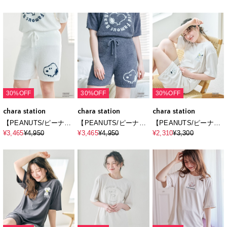
プスルームウェア◆別
トエアニット半袖トッ
トエアニット半袖トッ
注◆上下別売り
プスルームウェア◆別
プスルームウェア◆別
注◆上下別売り
注◆上下別売り
30%OFF
30%OFF
30%OFF
chara station
chara station
chara station
【PEANUTS/ピーナッ
【PEANUTS/ピーナッ
【PEANUTS/ピーナッ
ツ】もちふわsleepソフ
ツ】もちふわsleepソフ
ツ】SNOOPY/スヌー
¥3,465
¥4,950
¥3,465
¥4,950
¥2,310
¥3,300
トエアニットショート
トエアニットショート
ピーパイルリブルーム
パンツルームウェア◆
パンツルームウェア◆
ウェア半袖トップス
別注◆上下別売り
別注◆上下別売り
（上下別売り）