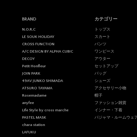
BRAND
カテゴリー
トップス
N.O.R.C
スカート
LE SOUK HOLIDAY
パンツ
CROSS FUNCTION
ワンピース
A/C DESIGN BY ALPHA CUBIC
アウター
DECOY
セットアップ
Petit Honfleur
バッグ
JOIN PARK
シューズ
49AV JUNKO SHIMADA
アクセサリー小物
ATSURO TAYAMA
帽子
Rosemadame
ファッション雑貨
anyfee
インナー・下着
Life Style by cross marche
パジャマ・ルームウェ
PASTEL MASK
chara station
LAFUKU