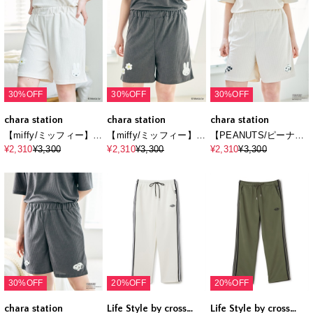
30%OFF
30%OFF
30%OFF
chara station
chara station
chara station
【miffy/ミッフィー】パ
【miffy/ミッフィー】パ
【PEANUTS/ピーナッ
イルリブショートパン
イルリブショートパン
ツ】SNOOPY/スヌー
¥2,310
¥3,300
¥2,310
¥3,300
¥2,310
¥3,300
ツ/ルームウェア◆別注
ツ/ルームウェア◆別注
ピーパイルリブルーム
◆上下別売り
◆上下別売り
ウェアハーフパンツ
（2026SS）
（2026SS）
（上下別売り）
30%OFF
20%OFF
20%OFF
chara station
Life Style by cross
Life Style by cross