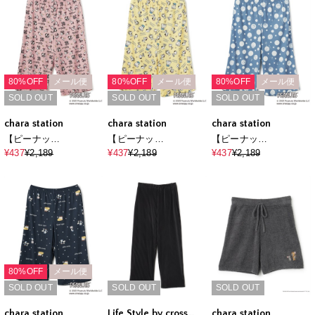
新色追加◆
80%OFF
メール便
80%OFF
メール便
80%OFF
メール便
SOLD OUT
SOLD OUT
SOLD OUT
chara station
chara station
chara station
【ピーナッ
【ピーナッ
【ピーナッ
ツ/PEANUTS】ひんや
ツ/PEANUTS】ひんや
ツ/PEANUTS】ひんや
¥437
¥2,189
¥437
¥2,189
¥437
¥2,189
り総柄ハーフパンツ
り総柄ハーフパンツ
り総柄ハーフパンツ
《大きいサイズ有》
《大きいサイズ有》
《大きいサイズ有》
80%OFF
メール便
SOLD OUT
SOLD OUT
SOLD OUT
chara station
Life Style by cross
chara station