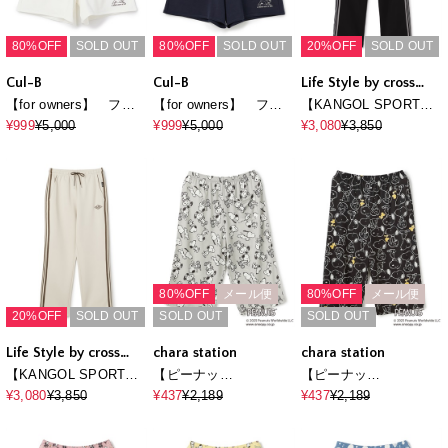
80%OFF
SOLD OUT
80%OFF
SOLD OUT
20%OFF
SOLD OUT
Cul-B
Cul-B
Life Style by cross
marche
【for owners】 フレ
【for owners】 フレ
【KANGOL SPORT】
ブル刺しゅう裏毛ハー
ブル刺しゅう裏毛ハー
サイドライントラック
¥999
¥5,000
¥999
¥5,000
¥3,080
¥3,850
フパンツ Cul-B/キュ
フパンツ Cul-B/キュ
パンツ《UV対策・スト
ーブ/愛犬
ーブ/愛犬
レッチ・ジャージ》◆
新色追加◆
80%OFF
メール便
80%OFF
メール便
20%OFF
SOLD OUT
SOLD OUT
SOLD OUT
Life Style by cross
chara station
chara station
marche
【KANGOL SPORT】
【ピーナッ
【ピーナッ
サイドライントラック
ツ/PEANUTS】ひんや
ツ/PEANUTS】ひんや
¥3,080
¥3,850
¥437
¥2,189
¥437
¥2,189
パンツ《UV対策・スト
り総柄ハーフパンツ
り総柄ハーフパンツ
レッチ・ジャージ》◆
《大きいサイズ有》
《大きいサイズ有》