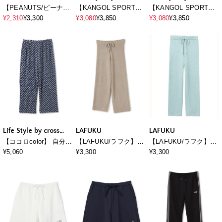
marche
marche
【PEANUTS/ピーナッ
【KANGOL SPORT】
【KANGOL SPORT】
ツ】SNOOPY/スヌー
サイドライントラック
サイドライントラック
¥2,310
¥3,300
¥3,080
¥3,850
¥3,080
¥3,850
ピーパイルリブルーム
パンツ《UV対策・スト
パンツ《UV対策・スト
ウェアハーフパンツ
レッチ・ジャージ》◆
レッチ・ジャージ》◆
（上下別売り）
新色追加◆
新色追加◆
Life Style by cross
LAFUKU
LAFUKU
marche
【ココロcolor】 自分で
【LAFUKU/ラフク】マ
【LAFUKU/ラフク】マ
丈直しパンツ
シュマロタッチルーム
シュマロタッチルーム
¥5,060
¥3,300
¥3,300
ウェアパンツ（上下別
ウェアパンツ（上下別
売り）
売り）