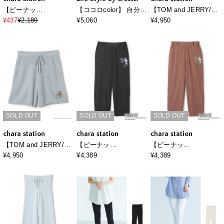
marche
【ピーナッ
【ココロcolor】 自分で
【TOM and JERRY/ト
ツ/PEANUTS】ひんや
丈直しパンツ
ムとジェリー】トムジ
¥437
¥2,189
¥5,060
¥4,950
り総柄ハーフパンツ
ェリもこもこルームウ
《大きいサイズ有》
ェアハーフパンツ（上
下別売り）
SOLD OUT
SOLD OUT
SOLD OUT
chara station
chara station
chara station
【TOM and JERRY/ト
【ピーナッ
【ピーナッ
ムとジェリー】トムジ
ツ/PEANUTS】スヌー
ツ/PEANUTS】スヌー
¥4,950
¥4,389
¥4,389
ェリもこもこルームウ
ピー刺繍コーデュロイ
ピー刺繍コーデュロイ
ェアハーフパンツ（上
パンツ
パンツ
下別売り）