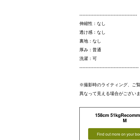
-------------------------------------
伸縮性：なし
透け感：なし
裏地：なし
厚み：普通
洗濯：可
--------------------------------------
※撮影時のライティング、ご覧
異なって見える場合がござい
158cm 51kgRecomm
M
Find out more on your bo