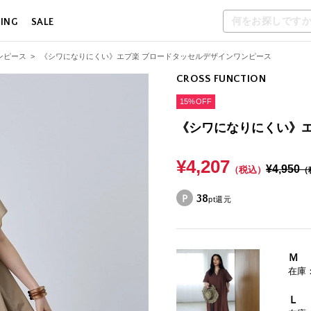
LING
SALE
ンピース
>
《シワになりにくい》エブ楽 ブロードタッセルデザインワンピース
CROSS FUNCTION
15%OFF
《シワになりにくい》エ
¥4,207
¥4,950
（税込）
（
38
pt還元
Ｍ
在庫
Ｌ