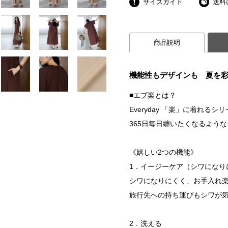
サイズガイド
送料
商品説明
機能性もデザインも 夏を
■エブ楽とは？
Everyday 「楽」に着れるシ
365日毎日纏いたくなるよう
《嬉しい2つの機能》
1．イージーケア（シワになり
シワになりにくく、お手入れ
旅行先への持ち運びもシワが気
2．洗える