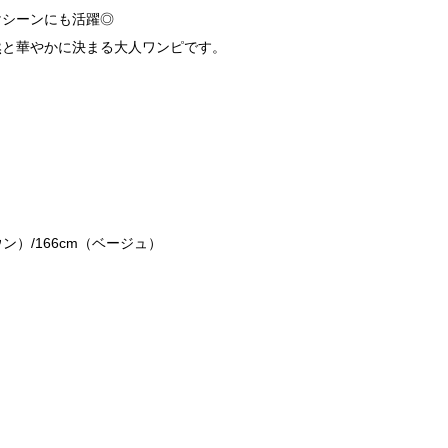
けシーンにも活躍◎
然と華やかに決まる大人ワンピです。
ン）/166cm（ベージュ）