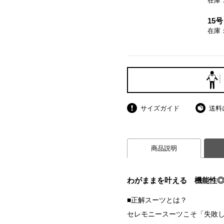
在庫
15号
在庫
サイズガイド
送料
商品説明
わがままを叶える 機能性
■正解スーツとは？
セレモニースーツこそ「失敗