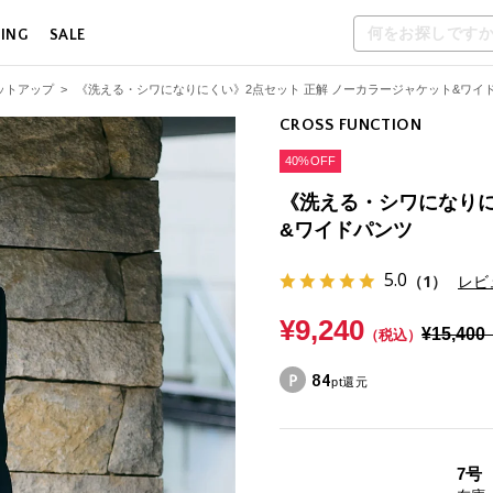
LING
SALE
ットアップ
>
《洗える・シワになりにくい》2点セット 正解 ノーカラージャケット&ワイ
CROSS FUNCTION
40%OFF
《洗える・シワになりに
&ワイドパンツ
5.0
（1）
レビ
¥9,240
¥15,400
（税込）
84
pt還元
7号