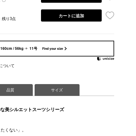
：〇
カートに追加
：残り3点
160cm / 56kg
11号
Find your size
について
品質
サイズ
◎な美シルエットスーツシリーズ
したくない」。