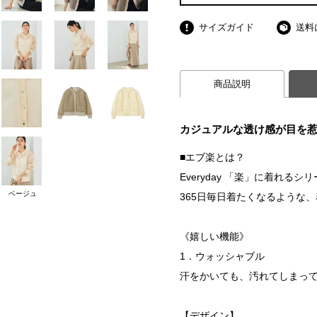
サイズガイド
送料
商品説明
カジュアルな透け感が目を
■エブ楽とは？
Everyday 「楽」に着れるシ
ベージュ
365日毎日着たくなるような
《嬉しい機能》
1．ウォッシャブル
汗をかいても、汚れてしまっ
【デザイン】