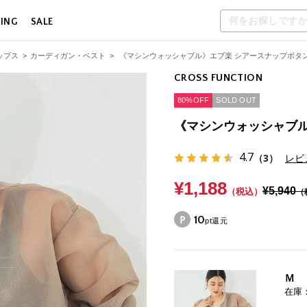
LING
SALE
ップス
>
カーディガン・ベスト
>
《マシンウォッシャブル》エブ楽 シアースナップボタ
CROSS FUNCTION
80%OFF
SOLD OUT
《マシンウォッシャブル
4.7
（3）
レビ
¥1,188
¥5,940
（税込）
（
10
pt還元
Ｍ
在庫