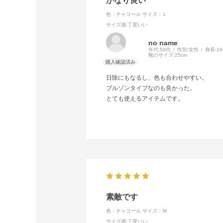
かなり良い
色：チャコール
サイズ：Ｌ
サイズ感
:丁度いい
no name
年代:
50代
性別:
女性
身長:
1
靴のサイズ:
25cm
日除にもなるし、色も合わせやすい。
ブルゾンタイプなのも良かった。
とても使えるアイテムです。
素敵です
色：チャコール
サイズ：Ｍ
サイズ感
:丁度いい