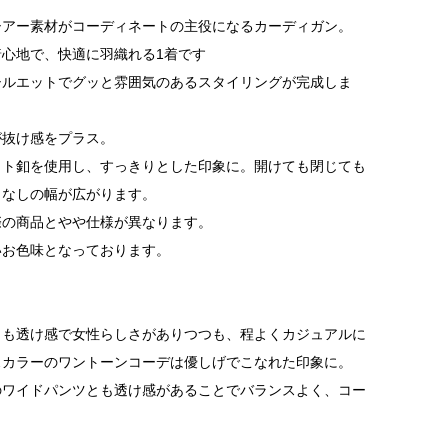
シアー素材がコーディネートの主役になるカーディガン。
心地で、快適に羽織れる1着です
シルエットでグッと雰囲気のあるスタイリングが完成しま
が抜け感をプラス。
ット釦を使用し、すっきりとした印象に。開けても閉じても
こなしの幅が広がります。
際の商品とやや仕様が異なります。
いお色味となっております。
トも透け感で女性らしさがありつつも、程よくカジュアルに
スカラーのワントーンコーデは優しげでこなれた印象に。
のワイドパンツとも透け感があることでバランスよく、コー