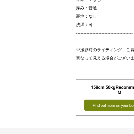
厚み：普通
裏地：なし
洗濯：可
--------------------------------------
※撮影時のライティング、ご覧
異なって見える場合がござい
158cm 50kgRecomm
M
Find out more on your bo