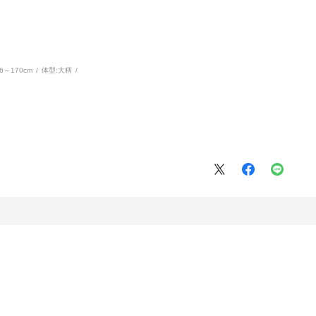
66～170cm
体型:
大柄