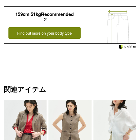
159cm 51kgRecommended
2
Find out more on your body type
関連アイテム