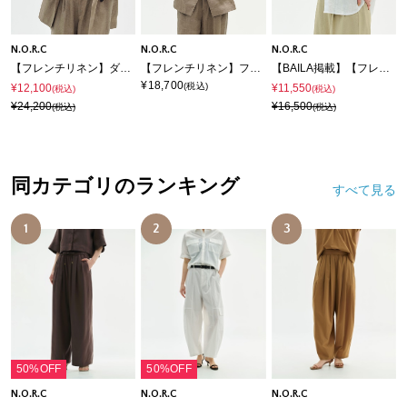
N.O.R.C
N.O.R.C
N.O.R.C
【フレンチリネン】ダブルテーラードジャケット
【フレンチリネン】フォルムベスト
【BAILA掲載】【フレンチリネン】ガールフレンドシャツ
¥18,700
(税込)
¥12,100
¥11,550
(税込)
(税込)
¥24,200
¥16,500
(税込)
(税込)
同カテゴリのランキング
すべて見る
1
2
3
50%OFF
50%OFF
N.O.R.C
N.O.R.C
N.O.R.C