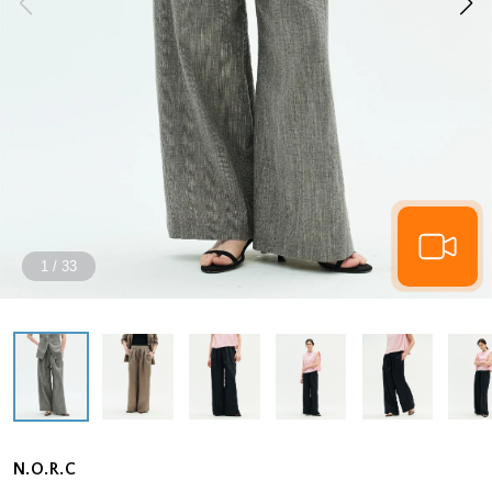
1
/
33
N.O.R.C