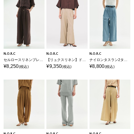
N.O.R.C
N.O.R.C
N.O.R.C
セルロースリネンブレンドタックイージーパンツ
【リュクスリネン】ドロストワイドパンツ
ナイロンタスラン2タックルーミーパンツ【AIRY MOTION】
¥8,250
¥9,350
¥8,800
(税込)
(税込)
(税込)
N.O.R.C
N.O.R.C
N.O.R.C