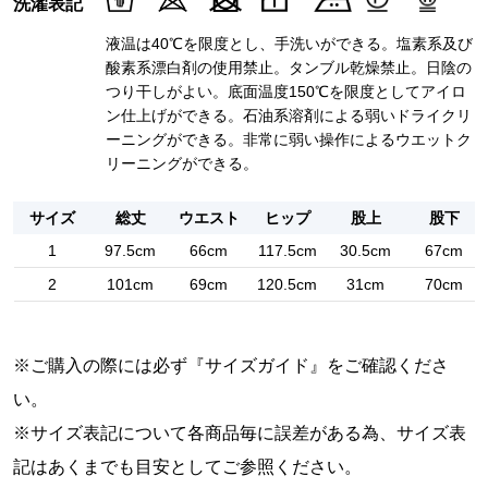
洗濯表記
液温は40℃を限度とし、手洗いができる。塩素系及び
酸素系漂白剤の使用禁止。タンブル乾燥禁止。日陰の
つり干しがよい。底面温度150℃を限度としてアイロ
ン仕上げができる。石油系溶剤による弱いドライクリ
ーニングができる。非常に弱い操作によるウエットク
リーニングができる。
サイズ
総丈
ウエスト
ヒップ
股上
股下
1
97.5cm
66cm
117.5cm
30.5cm
67cm
2
101cm
69cm
120.5cm
31cm
70cm
※ご購入の際には必ず『
サイズガイド
』をご確認くださ
い。
※サイズ表記について各商品毎に誤差がある為、サイズ表
記はあくまでも目安としてご参照ください。