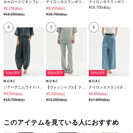
セルロースリネンブレンドタックイージーパンツ
ナイロンタスランボリュームカーゴパンツ【AIRY MOTION】
ナイロンタスランボリュームドロストパンツ【AIRY MOTION】
¥18,700
(税込)
¥8,250
¥9,350
(税込)
(税込)
¥16,500
¥18,700
(税込)
(税込)
4
5
6
50%OFF
60%OFF
50%OFF
N.O.R.C
N.O.R.C
N.O.R.C
シアーデニムワイドパラシュートパンツ
【ウォッシャブル】クールフレアニットパンツ
ナイロンタスラン2タックルーミーパンツ【AIRY MOTION】
¥9,350
¥5,280
¥8,800
(税込)
(税込)
(税込)
¥18,700
¥13,200
¥17,600
(税込)
(税込)
(税込)
このアイテムを見ている人におすすめ