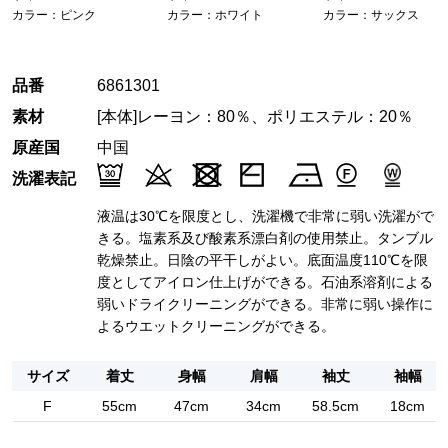
カラー：ピンク
カラー：ホワイト
カラー：サックス
品番
6861301
素材
[本体]レーヨン：80％、ポリエステル：20％
原産国
中国
洗濯表記
液温は30℃を限度とし、洗濯機で非常に弱い洗濯がで
きる。塩素系及び酸素系漂白剤の使用禁止。タンブル
乾燥禁止。日陰の平干しがよい。底面温度110℃を限
度としてアイロン仕上げができる。石油系溶剤による
弱いドライクリーニングができる。非常に弱い操作に
よるウエットクリーニングができる。
サイズ
着丈
身幅
肩幅
袖丈
袖幅
F
55cm
47cm
34cm
58.5cm
18cm