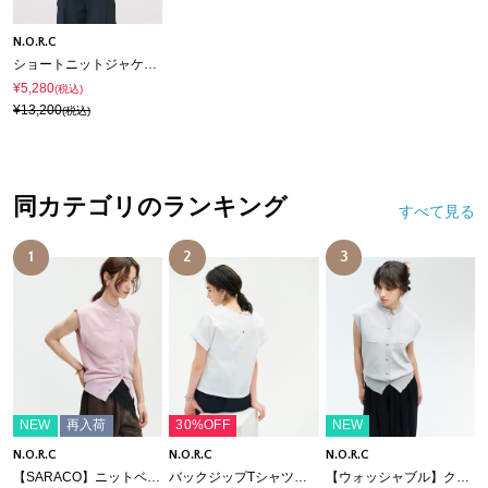
N.O.R.C
ショートニットジャケット【CLEAN MOTION】
¥5,280
(税込)
¥13,200
(税込)
同カテゴリのランキング
すべて見る
1
2
3
NEW
再入荷
30%OFF
NEW
N.O.R.C
N.O.R.C
N.O.R.C
【SARACO】ニットベスト
バックジップTシャツ【CLEAN MOTION】
【ウォッシャブル】クールニットベスト