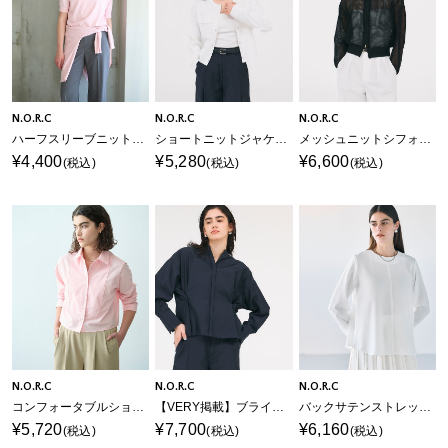
N.O.R.C
N.O.R.C
N.O.R.C
ハーフスリーブニット【CLEAN MOTION】
ショートニットジャケット【CLEAN MOTION】
メッシュニットシフォンコンビブルゾン
¥4,400
¥5,280
¥6,600
(税込)
(税込)
(税込)
N.O.R.C
N.O.R.C
N.O.R.C
コンフォータブルショートドレスシャツ
【VERY掲載】ブライトローン撥水フォルムブラウス【AIRY MOTION】
バックサテンストレッチラウンドネックブラウス
¥5,720
¥7,700
¥6,160
(税込)
(税込)
(税込)