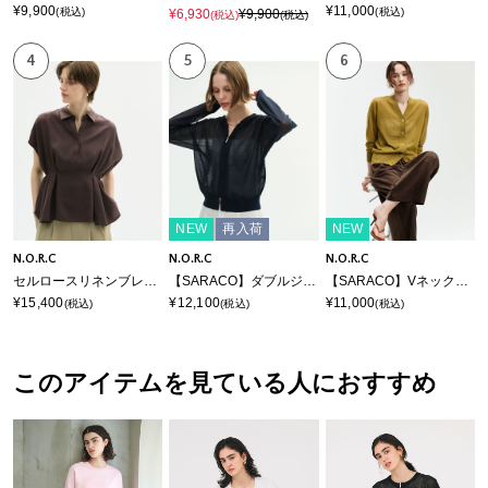
¥9,900
¥11,000
(税込)
(税込)
¥6,930
¥9,900
(税込)
(税込)
4
5
6
NEW
再入荷
NEW
N.O.R.C
N.O.R.C
N.O.R.C
セルロースリネンブレンドウエストタックブラウス
【SARACO】ダブルジップパーカー
【SARACO】Vネックフォルムニットカーディガン
¥15,400
¥12,100
¥11,000
(税込)
(税込)
(税込)
このアイテムを見ている人におすすめ