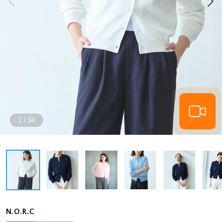
1
/
34
N.O.R.C