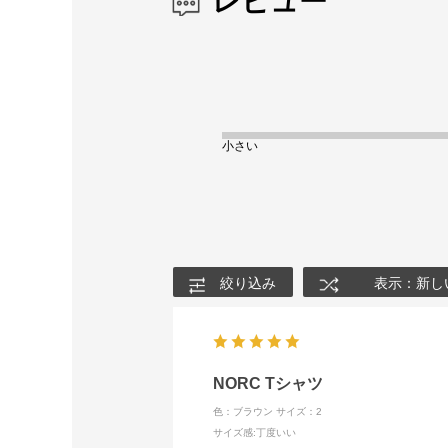
レビュー
小さい
絞り込み
表示：新し
NORC Tシャツ
色：ブラウン
サイズ：2
サイズ感
:丁度いい