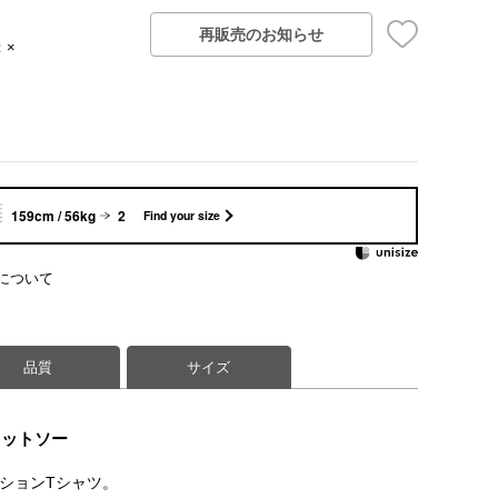
再販売のお知らせ
：×
159cm / 56kg
2
Find your size
について
品質
サイズ
カットソー
クションTシャツ。