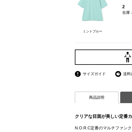
2
在庫
ミントブルー
サイズガイド
送料
商品説明
クリアな目面が美しい定番
N.O.R.C定番のマルチファン