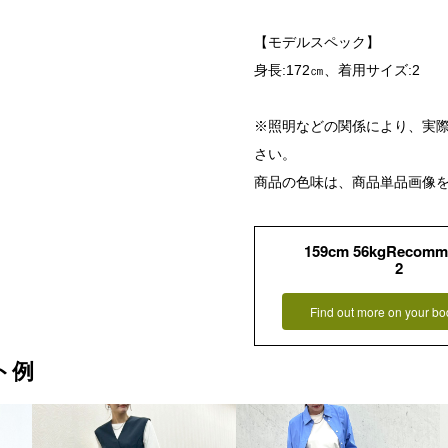
【モデルスペック】
身長:172㎝、着用サイズ:2
※照明などの関係により、実
さい。
商品の色味は、商品単品画像
159cm 56kgRecomm
2
Find out more on your bo
ト例