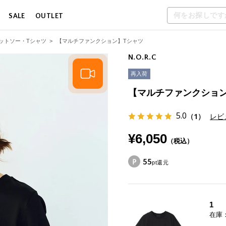
SALE
OUTLET
ットソー・Tシャツ
>
【マルチファンクション】Tシャツ
N.O.R.C
再入荷
【マルチファンクション
5.0
（1）
レビ
¥6,050
（税込）
55
pt還元
1
在庫