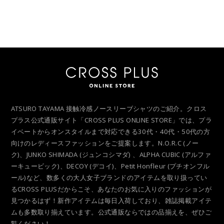
ATSURO TAYAMA 接触冷感ノースリーブシャツのご紹介。クロス
プラス公式通販サイト「CROSS PLUS ONLINE STORE」では、プラ
イベートからオンスタイルまで対応できる30代・40代・50代の方
向けのレディースファッションをご提案します。N.O.R.C (ノー
ク)、JUNKO SHIMADA (ジュンコシマダ) 、ALPHA CUBIC (アルファ
ーキュービック)、DECOY (デコイ)、Petit Honfleur (プチオンフル
ール)など、数多くの大人女子ブランドのアイテムを取り扱ってい
るCROSS PLUSだからこそ、あなたのお気に入りのファッションが
見つかるはず！新作アイテムは毎日入荷しており、雑誌掲載アイテ
ムも多数取り揃えています。公式通販ならではの品揃えを、ぜひご
覧ください！