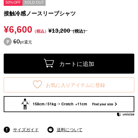
50%OFF
SOLD OUT
接触冷感ノースリーブシャツ
¥6,600
¥13,200
（税込）
（税込）
60
pt還元
カートに追加
お気に入りアイテムに登録
158cm / 51kg
Crotch +11cm
Find your size
サイズガイド
送料について