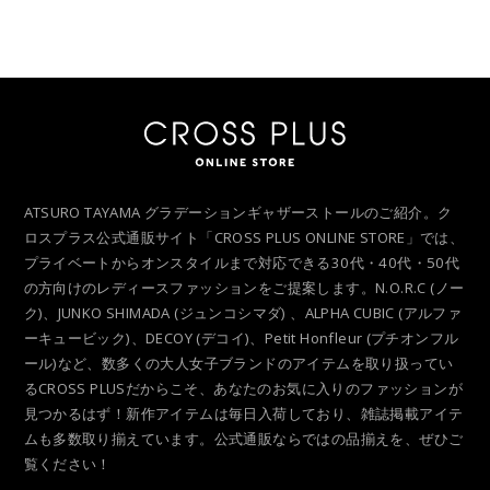
ATSURO TAYAMA グラデーションギャザーストールのご紹介。ク
ロスプラス公式通販サイト「CROSS PLUS ONLINE STORE」では、
プライベートからオンスタイルまで対応できる30代・40代・50代
の方向けのレディースファッションをご提案します。N.O.R.C (ノー
ク)、JUNKO SHIMADA (ジュンコシマダ) 、ALPHA CUBIC (アルファ
ーキュービック)、DECOY (デコイ)、Petit Honfleur (プチオンフル
ール)など、数多くの大人女子ブランドのアイテムを取り扱ってい
るCROSS PLUSだからこそ、あなたのお気に入りのファッションが
見つかるはず！新作アイテムは毎日入荷しており、雑誌掲載アイテ
ムも多数取り揃えています。公式通販ならではの品揃えを、ぜひご
覧ください！