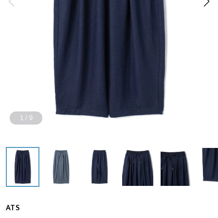
1
/
9
ATS