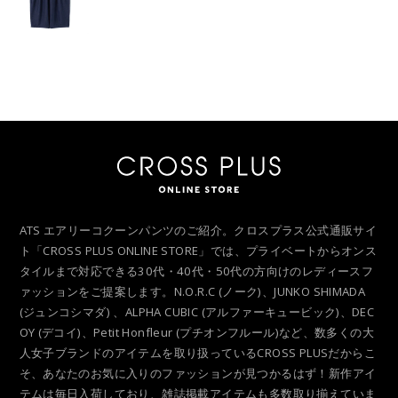
ATS エアリーコクーンパンツのご紹介。クロスプラス公式通販サイ
ト「CROSS PLUS ONLINE STORE」では、プライベートからオンス
タイルまで対応できる30代・40代・50代の方向けのレディースフ
ァッションをご提案します。N.O.R.C (ノーク)、JUNKO SHIMADA
(ジュンコシマダ) 、ALPHA CUBIC (アルファーキュービック)、DEC
OY (デコイ)、Petit Honfleur (プチオンフルール)など、数多くの大
人女子ブランドのアイテムを取り扱っているCROSS PLUSだからこ
そ、あなたのお気に入りのファッションが見つかるはず！新作アイ
テムは毎日入荷しており、雑誌掲載アイテムも多数取り揃えていま