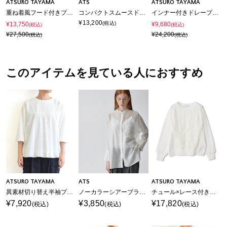
ATSURO TAYAMA
ATS
ATSURO TAYAMA
重ね着風フード付きプルオーバー
コンパクトスムースドルマンプルオーバー
インナー付きドレープブラウス
¥13,200
(税込)
¥13,750
¥9,680
(税込)
(税込)
¥27,500
¥24,200
(税込)
(税込)
このアイテムを見ている人におすすめ
ATSURO TAYAMA
ATS
ATSURO TAYAMA
異素材切り替え半袖プルオーバー
ノーカラーシアーブラウス
チュール×レース付きプルオーバーニット
¥7,920
¥3,850
¥17,820
(税込)
(税込)
(税込)