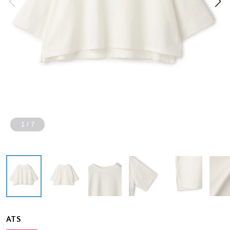
1
/
7
ATS