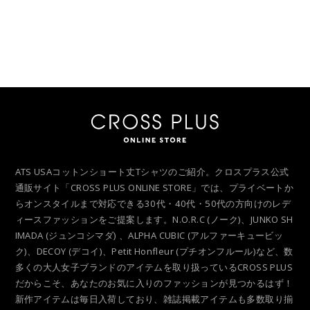
ATS USAコットンショート丈Tシャツのご紹介。クロスプラス公式
通販サイト「CROSS PLUS ONLINE STORE」では、プライベートか
らオンスタイルまで対応できる30代・40代・50代の方向けのレデ
ィースファッションをご提案します。N.O.R.C (ノーク)、JUNKO SH
IMADA (ジュンコシマダ) 、ALPHA CUBIC (アルファーキュービッ
ク)、DECOY (デコイ)、Petit Honfleur (プチオンフルール)など、数
多くの大人女子ブランドのアイテムを取り扱っているCROSS PLUS
だからこそ、あなたのお気に入りのファッションが見つかるはず！
新作アイテムは毎日入荷しており、雑誌掲載アイテムも多数取り揃