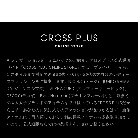
ATS レザーショルダーミニバッグのご紹介。クロスプラス公式通販
サイト「CROSS PLUS ONLINE STORE」では、プライベートからオ
ンスタイルまで対応できる30代・40代・50代の方向けのレディー
スファッションをご提案します。N.O.R.C (ノーク)、JUNKO SHIMA
DA (ジュンコシマダ) 、ALPHA CUBIC (アルファーキュービック)、
DECOY (デコイ)、Petit Honfleur (プチオンフルール)など、数多く
の大人女子ブランドのアイテムを取り扱っているCROSS PLUSだか
らこそ、あなたのお気に入りのファッションが見つかるはず！新作
アイテムは毎日入荷しており、雑誌掲載アイテムも多数取り揃えて
います。公式通販ならではの品揃えを、ぜひご覧ください！