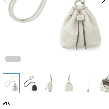
1
/
9
ATS