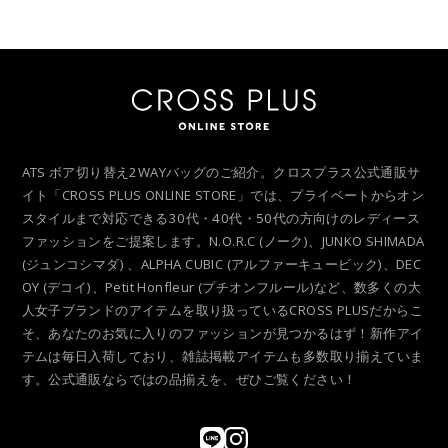
ATS ボア切り替え2WAYバッグのご紹介。クロスプラス公式通販サ
イト「CROSS PLUS ONLINE STORE」では、プライベートからオン
スタイルまで対応できる30代・40代・50代の方向けのレディース
ファッションをご提案します。N.O.R.C (ノーク)、JUNKO SHIMADA
(ジュンコシマダ) 、ALPHA CUBIC (アルファーキュービック)、DEC
OY (デコイ)、Petit Honfleur (プチオンフルール)など、数多くの大
人女子ブランドのアイテムを取り扱っているCROSS PLUSだからこ
そ、あなたのお気に入りのファッションが見つかるはず！新作アイ
テムは毎日入荷しており、雑誌掲載アイテムも多数取り揃えていま
す。公式通販ならではの品揃えを、ぜひご覧ください！