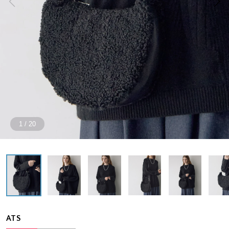
1
/
20
ATS