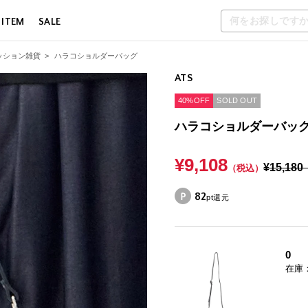
 ITEM
SALE
ッション雑貨
>
ハラコショルダーバッグ
ATS
40%OFF
SOLD OUT
ハラコショルダーバッ
¥9,108
¥15,180
（税込）
82
pt還元
0
在庫