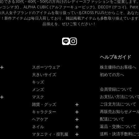
できる30代・40代・50代の方向けのレディースファッションをご提案します。N.O.
ュンコシマダ) 、ALPHA CUBIC (アルファーキュービック)、DECOY (デコイ)、Petit 
の大人女子ブランドのアイテムを取り扱っているCROSS PLUSだからこそ、あな
ず！新作アイテムは毎日入荷しており、雑誌掲載アイテムも多数取り揃えています
品揃えを、ぜひご覧ください！
ヘルプ&ガイド
スポーツウェア
株主優待のお客様へ
大きいサイズ
初めての方へ
キッズ
会員登録について
メンズ
お支払い方法につい
マスク
ご注文方法について
雑貨・グッズ
再販売お知らせメー
キャラクター
配送について
ヘアケア
返品・交換について
ネイル
送料・決済手数料に
マタニティ・授乳服