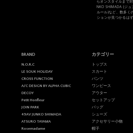
らオンスタイルまで対応
NKO SHIMADA (ジ
ルール)など、数多く
ションが見つかるは
BRAND
カテゴリー
トップス
N.O.R.C
スカート
LE SOUK HOLIDAY
パンツ
CROSS FUNCTION
ワンピース
A/C DESIGN BY ALPHA CUBIC
アウター
DECOY
セットアップ
Petit Honfleur
バッグ
JOIN PARK
シューズ
49AV JUNKO SHIMADA
アクセサリー小物
ATSURO TAYAMA
帽子
Rosemadame