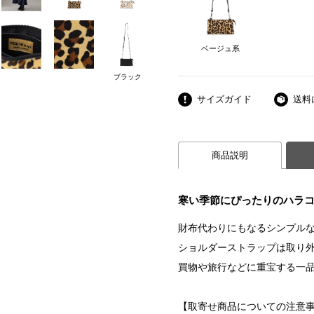
ベージュ系
ブラック
サイズガイド
送料
商品説明
寒い季節にぴったりのハラ
財布代わりにもなるシンプルな
ショルダーストラップは取り
買物や旅行などに重宝する一
【取寄せ商品についての注意