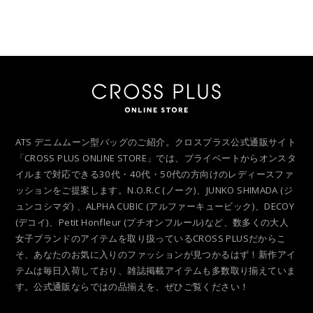
ATS デニムムーン型バッグのご紹介。クロスプラス公式通販サイト
「CROSS PLUS ONLINE STORE」では、プライベートからオンスタ
イルまで対応できる30代・40代・50代の方向けのレディースファ
ッションをご提案します。N.O.R.C (ノーク)、JUNKO SHIMADA (ジ
ュンコシマダ) 、ALPHA CUBIC (アルファーキュービック)、DECOY
(デコイ)、Petit Honfleur (プチオンフルール)など、数多くの大人
女子ブランドのアイテムを取り扱っているCROSS PLUSだからこ
そ、あなたのお気に入りのファッションが見つかるはず！新作アイ
テムは毎日入荷しており、雑誌掲載アイテムも多数取り揃えていま
す。公式通販ならではの品揃えを、ぜひご覧ください！