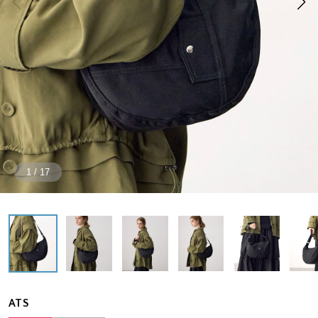
1
/
17
ATS