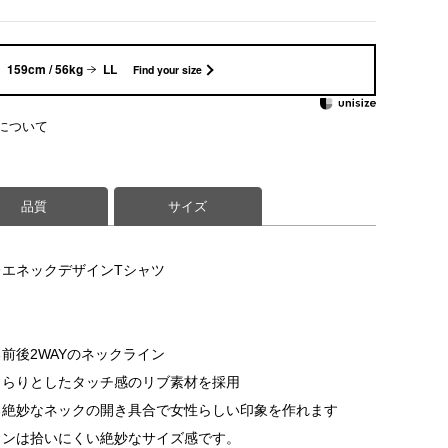
159cm / 56kg
LL
Find your size
について
品質
サイズ
エネックデザインTシャツ
前後2WAYのネックライン
さらりとしたタッチ感のリブ素材を採用
る絶妙なネックの開き具合で女性らしい印象を作れます
インは拾いにくい絶妙なサイズ感です。