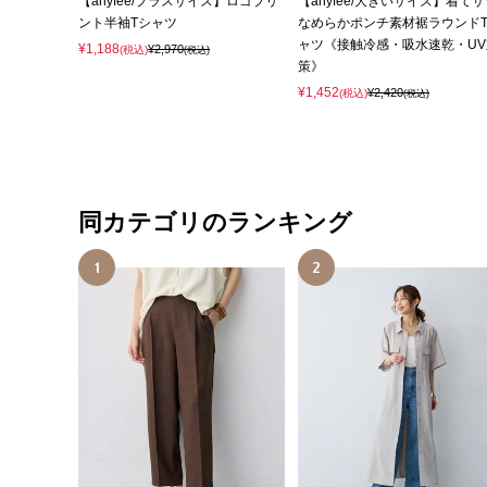
【anyfee/プラスサイズ】ロゴプリ
【anyfee/大きいサイズ】着て
ント半袖Tシャツ
なめらかポンチ素材裾ラウンド
ャツ《接触冷感・吸水速乾・UV
¥1,188
¥2,970
(税込)
(税込)
策》
¥1,452
¥2,420
(税込)
(税込)
同カテゴリのランキング
1
2