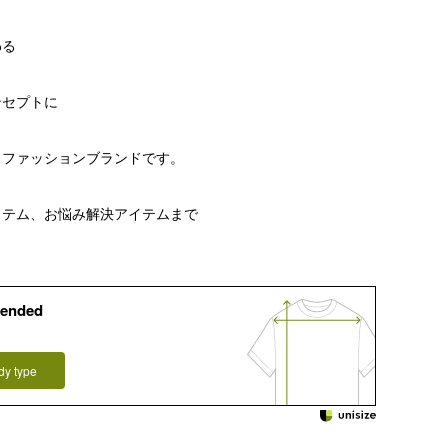
わる
ンセプトに
スファッションブランドです。
、
イテム、お悩み解決アイテムまで
ended
dy type