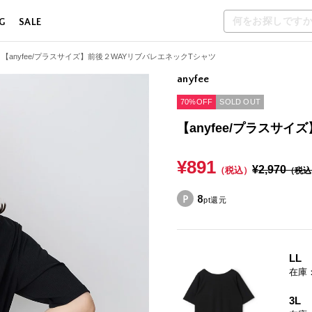
G
SALE
【anyfee/プラスサイズ】前後２WAYリブバレエネックTシャツ
anyfee
70%OFF
SOLD OUT
【anyfee/プラスサ
¥891
¥2,970
（税込）
（税込
8
pt還元
LL
在庫
3L