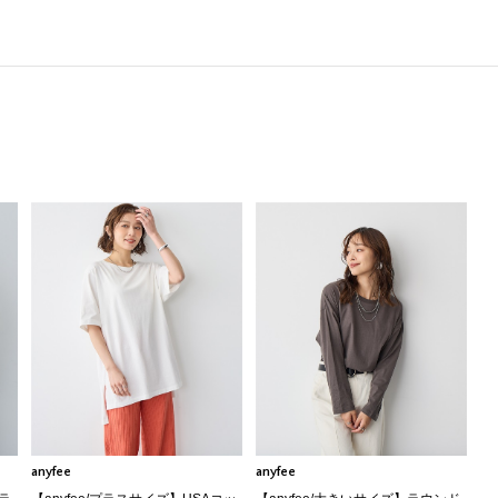
anyfee
anyfee