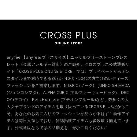
anyfee 【anyfee/プラスサイズ】ニッケルフリーストーンブレス
レット《金属アレルギー対応》のご紹介。クロスプラス公式通販サ
イト「CROSS PLUS ONLINE STORE」では、プライベートからオン
スタイルまで対応できる30代・40代・50代の方向けのレディース
ファッションをご提案します。N.O.R.C (ノーク)、JUNKO SHIMADA
(ジュンコシマダ) 、ALPHA CUBIC (アルファーキュービック)、DEC
OY (デコイ)、Petit Honfleur (プチオンフルール)など、数多くの大
人女子ブランドのアイテムを取り扱っているCROSS PLUSだからこ
そ、あなたのお気に入りのファッションが見つかるはず！新作アイ
テムは毎日入荷しており、雑誌掲載アイテムも多数取り揃えていま
す。公式通販ならではの品揃えを、ぜひご覧ください！