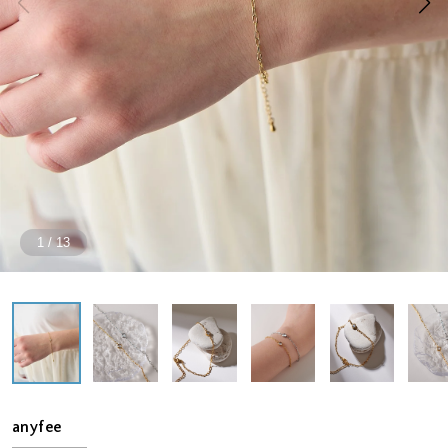
1
/
13
anyfee