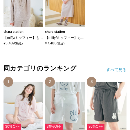
chara station
chara station
【miffy/ミッフィー】もこもこルームウェア長袖トップス（上下別売り）
【miffy/ミッフィー】もこもこルームウェアワンピース
¥5,489
¥7,480
(税込)
(税込)
同カテゴリのランキング
すべて見る
1
2
3
30%OFF
30%OFF
30%OFF