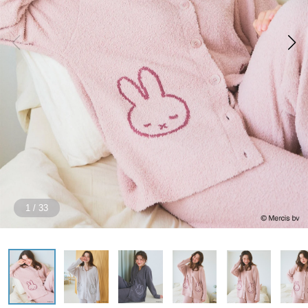
1
/
33