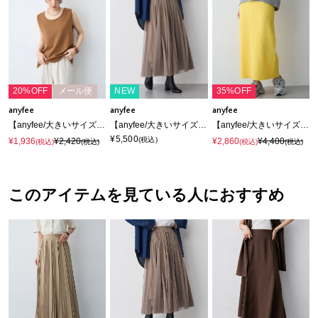
20%OFF
メール便
NEW
35%OFF
anyfee
anyfee
anyfee
【anyfee/大きいサイズ】着てサラなめらかポンチ素材タンクトップ《接触冷感・吸水速乾・UV対策》
【anyfee/大きいサイズ】チュールスカート《低身長サイズ有》◆新色追加◆
【anyfee/大きいサイズ】ドライタッチサマーリブニットタイトスカート◆新色追加◆マシンウォッシャブル
¥5,500
(税込)
¥1,936
¥2,420
¥2,860
¥4,400
(税込)
(税込)
(税込)
(税込)
このアイテムを見ている人におすすめ