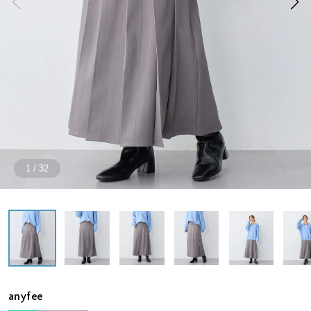
1
/
32
anyfee