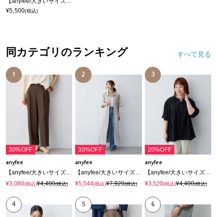
【anyfee/大きいサイズ】チュールスカート《低身長サイズ有》◆新色追加◆
¥5,500
(税込)
同カテゴリのランキング
すべて見る
1
2
3
30%OFF
30%OFF
20%OFF
anyfee
anyfee
anyfee
【anyfee/大きいサイズ】リネン調テーパードパンツ《接触冷感 ・UVカット・イージーケア 》
【anyfee/大きいサイズ】リネン調サファリシャツワンピース《接触冷感 ・UVカット・イージーケア 》
【anyfee/大きいサイズ】リンクルギャザーフレアブラウス《新色追加》
¥3,080
¥4,400
¥5,544
¥7,920
¥3,520
¥4,400
(税込)
(税込)
(税込)
(税込)
(税込)
(税込)
4
5
6