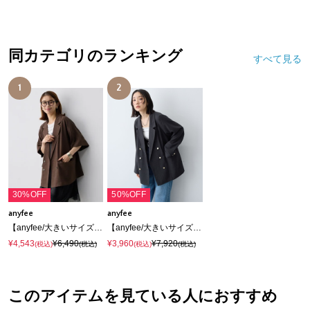
同カテゴリのランキング
すべて見る
1
2
30%OFF
50%OFF
anyfee
anyfee
【anyfee/大きいサイズ】リネン調半袖テーラードジャケット《新色追加》《接触冷感 ・UVカット・イージーケア 》
【anyfee/大きいサイズ】リネン調バックスリットテーラードジャケット《接触冷感 ・UVカット・イージーケア 》（2026SS）
¥4,543
¥6,490
¥3,960
¥7,920
(税込)
(税込)
(税込)
(税込)
このアイテムを見ている人におすすめ