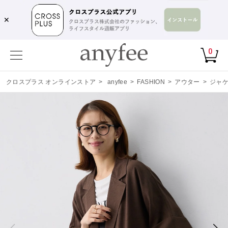
✕
0
クロスプラス オンラインストア
>
anyfee
>
FASHION
>
アウター
>
ジャ