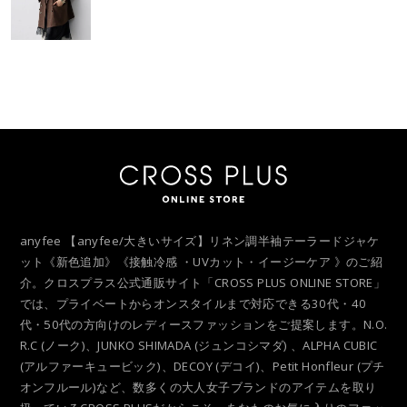
anyfee 【anyfee/大きいサイズ】リネン調半袖テーラードジャケ
ット《新色追加》《接触冷感 ・UVカット・イージーケア 》のご紹
介。クロスプラス公式通販サイト「CROSS PLUS ONLINE STORE」
では、プライベートからオンスタイルまで対応できる30代・40
代・50代の方向けのレディースファッションをご提案します。N.O.
R.C (ノーク)、JUNKO SHIMADA (ジュンコシマダ) 、ALPHA CUBIC
(アルファーキュービック)、DECOY (デコイ)、Petit Honfleur (プチ
オンフルール)など、数多くの大人女子ブランドのアイテムを取り