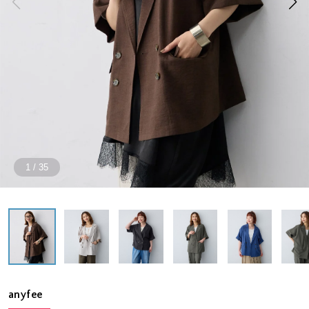
1
/
35
anyfee