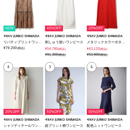
NEW
40%OFF
20%OFF
49AV JUNKO SHIMADA
49AV JUNKO SHIMADA
49AV JUNKO SHIMADA
リバティプリントワンピース
刺しゅう使いワンピース
メタリックカラーボタン付きニットワンピース
¥79,200
(税込)
¥54,780
¥43,120
(税込)
(税込)
¥91,300
¥53,900
(税込)
(税込)
4
5
6
20%OFF
50%OFF
50%OFF
49AV JUNKO SHIMADA
49AV JUNKO SHIMADA
49AV JUNKO SHIMADA
シャツディテールワンピース
総プリント柄ワンピース
配色ニットワンピース