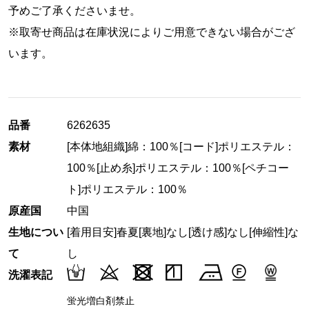
予めご了承くださいませ。
※取寄せ商品は在庫状況によりご用意できない場合がござ
います。
品番
6262635
素材
[本体地組織]綿：100％[コード]ポリエステル：
100％[止め糸]ポリエステル：100％[ペチコー
ト]ポリエステル：100％
原産国
中国
生地につい
[着用目安]春夏
[裏地]なし
[透け感]なし
[伸縮性]な
て
し
洗濯表記
蛍光増白剤禁止