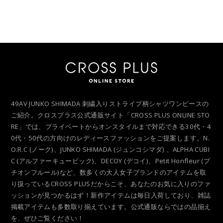
49AV JUNKO SHIMADA 刺繍入りストライプ柄シャツワンピースの
ご紹介。クロスプラス公式通販サイト「CROSS PLUS ONLINE STO
RE」では、プライベートからオンスタイルまで対応できる30代・4
0代・50代の方向けのレディースファッションをご提案します。N.
O.R.C (ノーク)、JUNKO SHIMADA (ジュンコシマダ) 、ALPHA CUBI
C (アルファーキュービック)、DECOY (デコイ)、Petit Honfleur (プ
チオンフルール)など、数多くの大人女子ブランドのアイテムを取
り扱っているCROSS PLUSだからこそ、あなたのお気に入りのファ
ッションが見つかるはず！新作アイテムは毎日入荷しており、雑誌
掲載アイテムも多数取り揃えています。公式通販ならではの品揃え
を、ぜひご覧ください！