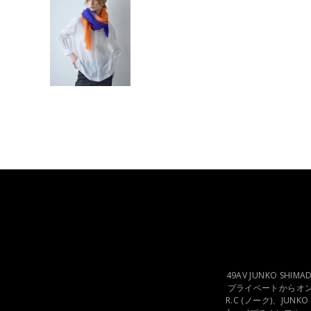
49AV JUNKO SH
プライベートからオン
R.C (ノーク)、JUNK