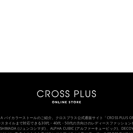
IMADA バイカラーストールのご紹介。クロスプラス公式通販サイト「CROSS PLUS ON
スタイルまで対応できる30代・40代・50代の方向けのレディースファッションを
O SHIMADA (ジュンコシマダ) 、ALPHA CUBIC (アルファーキュービック)、DECOY (