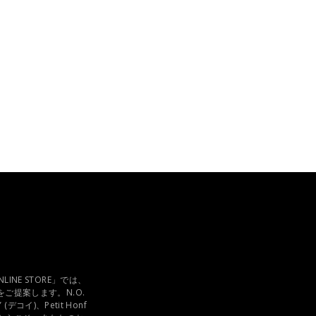
LINE STORE」では、
ご提案します。N.O.
デコイ)、Petit Honf