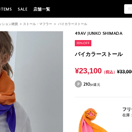
ITEMS
SALE
店舗一覧
ッション雑貨
>
ストール・マフラー
>
バイカラーストール
49AV JUNKO SHIMADA
30%OFF
バイカラーストール
¥23,100
¥33,00
（税込）
210
pt還元
フリ
在庫