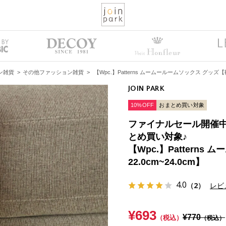
ン雑貨
>
その他ファッション雑貨
>
【Wpc.】Patterns ムームールームソックス グッズ【靴
JOIN PARK
10%OFF
おまとめ買い対象
ファイナルセール開催中！
とめ買い対象♪
【Wpc.】Pattern
22.0cm~24.0cm】
4.0
（2）
レビ
¥693
¥770
（税込）
（税込）