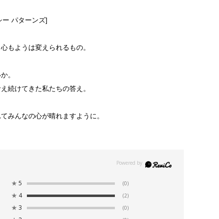
ピーシー パターンズ]
、心もようは変えられるもの。
。
いか。
考え続けてきた私たちの答え。
れてみんなの心が晴れますように。
★
5
(0)
★
4
(2)
★
3
(0)