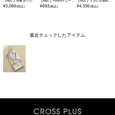
【Wpc.】雨傘 折りたたみ傘 パピー ミニ【晴雨兼用 UVカット 撥水 ケース付き 犬】
【Wpc.】Patterns ムームールームソックス グッズ【靴下 足のサイズ 22.0cm~24.0cm】
【Wpc.】すみだ水族館×Wpc. 遮光おそろいパラソル mini
¥3,069
¥693
¥4,356
(税込)
(税込)
(税込)
最近チェックしたアイテム