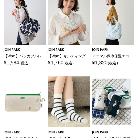
JOIN PARK
JOIN PARK
JOIN PARK
【Wpc.】パッカブルレインバッグカバー【撥水＆防水加工生地 大きい開け口 収納力バツグン エコバッグ トートバッグ サブバッグ コンパクト収納 折りたたみ】
【Wpc.】キルティングガジェットポーチ【はっ水】
アニマル保冷保温エコバック
¥1,584
¥1,760
¥1,320
(税込)
(税込)
(税込)
JOIN PARK
JOIN PARK
JOIN PARK