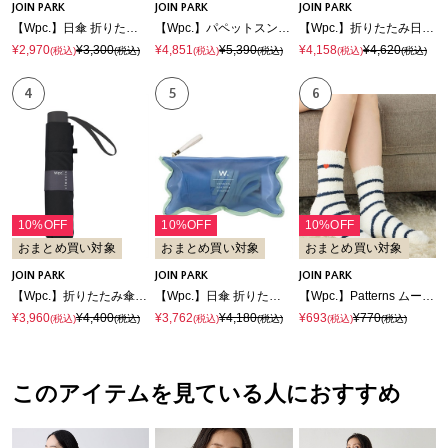
JOIN PARK
JOIN PARK
JOIN PARK
【Wpc.】日傘 折りたたみ 遮光クラシックフリル ミニ【完全遮光100％＆完全UVカット100％生地 晴雨兼用 遮熱 撥水 UPF50+ 日焼け対策 紫外線対策 遮熱】
【Wpc.】パペットスンスン × Wpc. 遮光ポップコーン mini
【Wpc.】折りたたみ日傘 Wpc. IZA Type/Light＆Slim【完全遮光100% 完全UVカット率100％生地 晴雨兼用 ユニセックス 男女兼用 軽量 スリム コンパクト】
¥2,970
¥3,300
¥4,851
¥5,390
¥4,158
¥4,620
(税込)
(税込)
(税込)
(税込)
(税込)
(税込)
4
5
6
10%OFF
10%OFF
10%OFF
おまとめ買い対象
おまとめ買い対象
おまとめ買い対象
JOIN PARK
JOIN PARK
JOIN PARK
【Wpc.】折りたたみ傘 形状安定加工 SHAPE-MEMORY UMBRELLA ミニ【晴雨兼用 UVカット 大きめサイズ 直径97cm ユニセックス 通勤】
【Wpc.】日傘 折りたたみ 遮光ウェーブパイピングパラソル ミニ【完全遮光100％＆完全UVカット100％生地 晴雨兼用 遮熱 撥水 UPF50+ 日焼け対策 紫外線対策 親骨50cm 手開き】
【Wpc.】Patterns ムームールームソックス グッズ【靴下 足のサイズ 22.0cm~24.0cm】
¥3,960
¥4,400
¥3,762
¥4,180
¥693
¥770
(税込)
(税込)
(税込)
(税込)
(税込)
(税込)
このアイテムを見ている人におすすめ