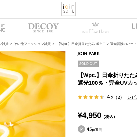
ン雑貨
>
その他ファッション雑貨
>
【Wpc.】日傘折りたたみ ポケモン 遮光冒険のパート
JOIN PARK
SOLD OUT
【Wpc.】日傘折りたた
遮光100％・完全UVカ
4.5
（2）
レビ
¥4,950
（税込）
45
pt還元