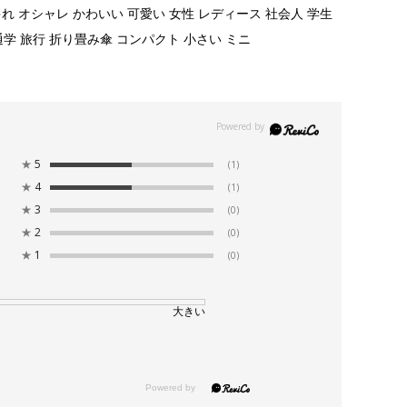
しゃれ オシャレ かわいい 可愛い 女性 レディース 社会人 学生
通学 旅行 折り畳み傘 コンパクト 小さい ミニ
★
5
(1)
★
4
(1)
★
3
(0)
★
2
(0)
★
1
(0)
大きい