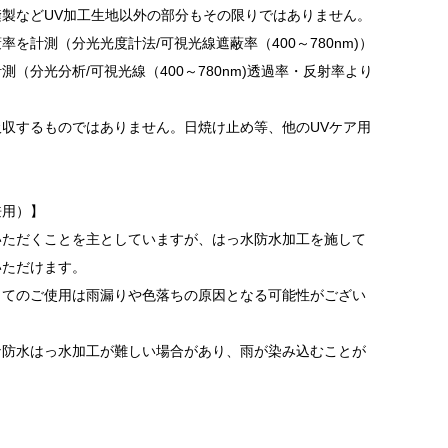
製などUV加工生地以外の部分もその限りではありません。
を計測（分光光度計法/可視光線遮蔽率（400～780nm)）
（分光分析/可視光線（400～780nm)透過率・反射率より
収するものではありません。日焼け止め等、他のUVケア用
兼用）】
いただくことを主としていますが、はっ水防水加工を施して
いただけます。
してのご使用は雨漏りや色落ちの原因となる可能性がござい
な防水はっ水加工が難しい場合があり、雨が染み込むことが
。