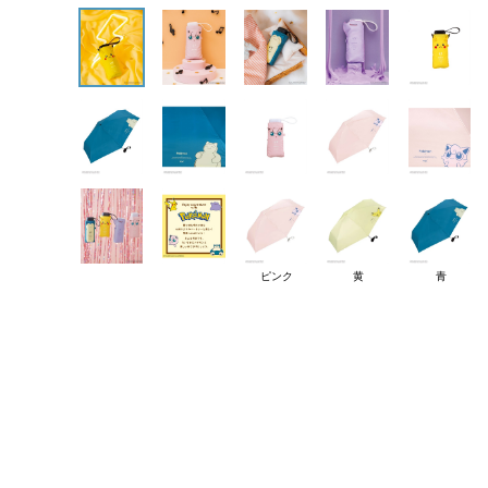
ピンク
黄
青