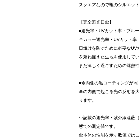
スクエアなので鞄のシルエッ
【完全遮光日傘】
■遮光率・UVカット率・ブルー
全カラー遮光率・UVカット率・
日焼けを防ぐために必要なUV
を兼ね揃えた生地を使用して
また涼しく過ごすための遮熱
■傘内側の黒コーティングが照
傘の内側で起こる光の反射を
ります。
※記載の遮光率・紫外線遮蔽（
態での測定値です。
傘本体の性能を示す数値では