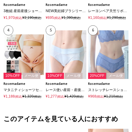
Rosemadame
Rosemadame
Rosemadame
3枚組 産前産後ショーツ（マタニティ/授乳服）入院準備 出産準備 産前 産後
NEW美妊婦ブラシリーズ産前産後ショーツ（マタニティ/授乳服）入院準備 出産準備 産前 産後
レーヨンベア天竺リボン柄・無地 浅ばきショーツ
¥1,970
¥2,190
¥695
¥1,390
¥1,160
¥1,290
(税込)
(税込)
(税込)
(税込)
(税込)
(税込)
4
5
6
10%OFF
メール便
10%OFF
メール便
20%OFF
メール便
Rosemadame
Rosemadame
Rosemadame
マタニティショーツセット〔3枚組〕 綿100％ （マタニティ/授乳服）入院準備 出産準備 産前 産後
レース使い産前・産後対応マタニティショーツ
ストレッチレースショーツ 妊婦 出産準備 マタニティ 産前産後 マタニティショーツ 大人可愛い マチ裏綿100％
¥1,188
¥1,320
¥1,277
¥1,420
¥968
¥1,210
(税込)
(税込)
(税込)
(税込)
(税込)
(税込)
このアイテムを見ている人におすすめ