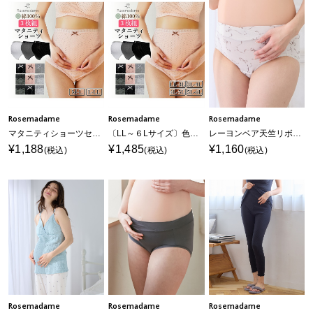
Rosemadame
Rosemadame
Rosemadame
マタニティショーツセット〔3枚組〕 綿100％ （マタニティ/授乳服）入院準備 出産準備 産前 産後
〔LL～６Lサイズ〕色柄おまかせマタニティショーツセット〔3枚組〕
レーヨンベア天竺リボン柄・無地 浅ばきショーツ
¥1,188
¥1,485
¥1,160
(税込)
(税込)
(税込)
Rosemadame
Rosemadame
Rosemadame