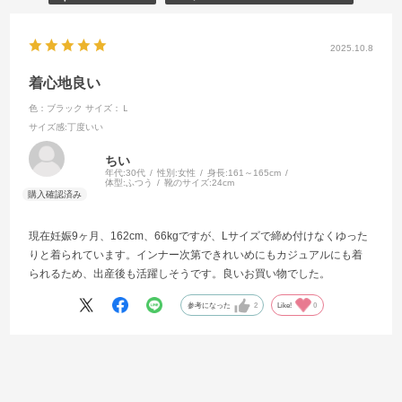
2025.10.8
着心地良い
色：ブラック
サイズ：Ｌ
サイズ感
:丁度いい
ちい
年代:
30代
性別:
女性
身長:
161～165cm
体型:
ふつう
靴のサイズ:
24cm
現在妊娠9ヶ月、162cm、66kgですが、Lサイズで締め付けなくゆった
りと着られています。インナー次第できれいめにもカジュアルにも着
られるため、出産後も活躍しそうです。良いお買い物でした。
参考になった
2
Like!
0