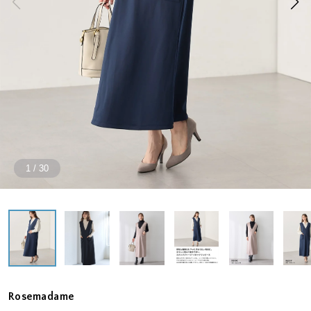
1
/
30
Rosemadame