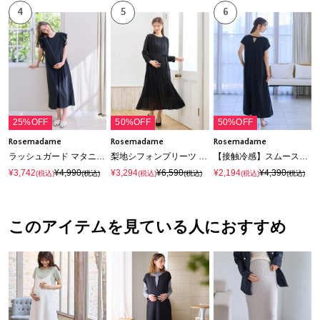
4
5
6
25%OFF
50%OFF
50%OFF
Rosemadame
Rosemadame
Rosemadame
ラッシュガード マタニティ ワンピース｜UVカット 体型カバー フリル袖 水着 速乾
梨地シフォンプリーツ オケージョンワンピース（マタニティ/授乳服）授乳口付き 授乳楽々 妊婦服 産前・産後対応
【接触冷感】スムースAラインワンピース（マタニティ/授乳服）授乳口付き 授乳楽々 妊婦服 産前・産後対応
¥3,742
¥4,990
¥3,294
¥6,590
¥2,194
¥4,390
(税込)
(税込)
(税込)
(税込)
(税込)
(税込)
このアイテムを見ている人におすすめ