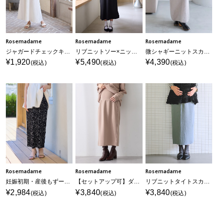
Rosemadame
Rosemadame
Rosemadame
ジャガードチェックキャミワンピース× ラメカットソーセット(マタニティ&授乳服）授乳口付き 授乳楽々 妊婦服 産前・産後対応
リブニットソー×ニットカルゼワンピースセット(マタニティ&授乳服）妊婦服 産前・産後対応
微シャギーニットスカート（マタニティ～産後）妊婦服 産前・産後対応
¥1,920
¥5,490
¥4,390
(税込)
(税込)
(税込)
Rosemadame
Rosemadame
Rosemadame
妊娠初期・産後もずーっとはけるプリーツスカート
【セットアップ可】ダンボールナロースカート（マタニティ/ 妊婦服）産前・産後対応）
リブニットタイトスカート(マタニティ&授乳服）妊婦服 産前・産後対応
¥2,984
¥3,840
¥3,840
(税込)
(税込)
(税込)