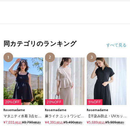
同カテゴリのランキング
すべて見る
1
2
3
20%OFF
20%OFF
5%OFF
Rosemadame
Rosemadame
Rosemadame
マタニティ水着 3点セット｜体型カバー タンキニ ショートパンツ付き 産前産後対応
麻ライク ニットワンピース｜ペプラムシルエット 体型カバー マタニティワンピース 産前産後対応
【汗染み防止・UVカット】フレンチスリーブ スキッパ―シャツ マタニティワンピース(マタニティ&授乳服）授乳口付き 授乳楽々 妊婦服 産前・産後対応
¥7,031
¥8,790
¥4,391
¥5,490
¥5,689
¥5,989
(税込)
(税込)
(税込)
(税込)
(税込)
(税込)