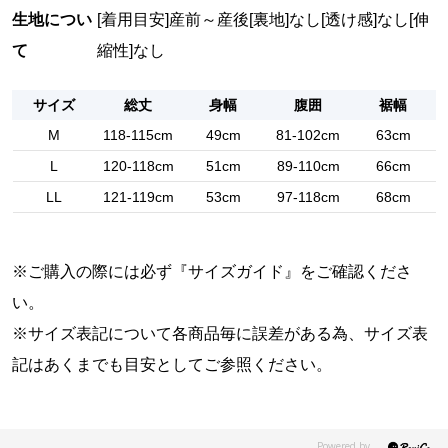
生地につい
[着用目安]産前～産後
[裏地]なし
[透け感]なし
[伸
て
縮性]なし
サイズ
総丈
身幅
腹囲
裾幅
M
118-115cm
49cm
81-102cm
63cm
L
120-118cm
51cm
89-110cm
66cm
LL
121-119cm
53cm
97-118cm
68cm
※ご購入の際には必ず『
サイズガイド
』をご確認くださ
い。
※サイズ表記について各商品毎に誤差がある為、サイズ表
記はあくまでも目安としてご参照ください。