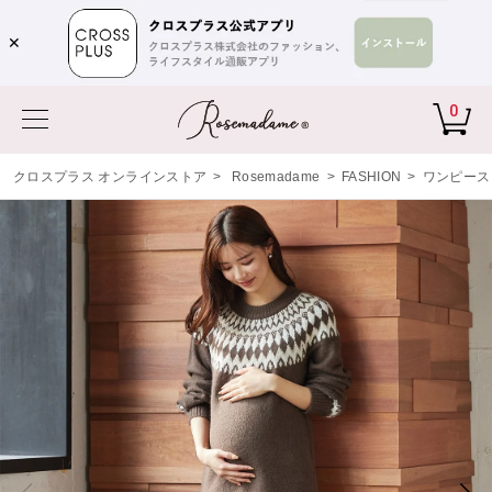
✕
0
クロスプラス オンラインストア
>
Rosemadame
>
FASHION
>
ワンピース