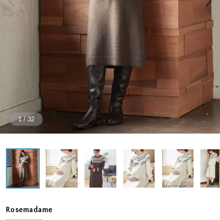
1
/
32
Rosemadame