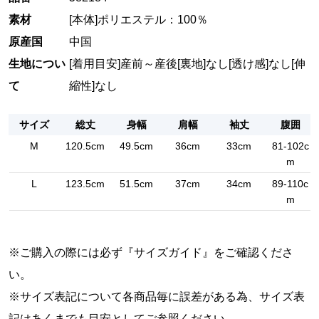
素材
[本体]ポリエステル：100％
原産国
中国
生地につい
[着用目安]産前～産後
[裏地]なし
[透け感]なし
[伸
て
縮性]なし
サイズ
総丈
身幅
肩幅
袖丈
腹囲
M
120.5cm
49.5cm
36cm
33cm
81-102c
m
L
123.5cm
51.5cm
37cm
34cm
89-110c
m
※ご購入の際には必ず『
サイズガイド
』をご確認くださ
い。
※サイズ表記について各商品毎に誤差がある為、サイズ表
記はあくまでも目安としてご参照ください。