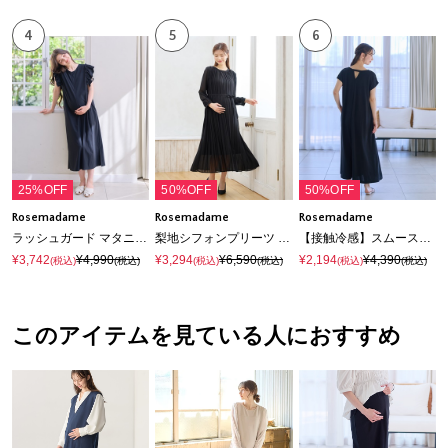
4
5
6
25%OFF
50%OFF
50%OFF
Rosemadame
Rosemadame
Rosemadame
ラッシュガード マタニティ ワンピース｜UVカット 体型カバー フリル袖 水着 速乾
梨地シフォンプリーツ オケージョンワンピース（マタニティ/授乳服）授乳口付き 授乳楽々 妊婦服 産前・産後対応
【接触冷感】スムースAラインワンピース（マタニティ/授乳服）授乳口付き 授乳楽々 妊婦服 産前・産後対応
¥3,742
¥4,990
¥3,294
¥6,590
¥2,194
¥4,390
(税込)
(税込)
(税込)
(税込)
(税込)
(税込)
このアイテムを見ている人におすすめ