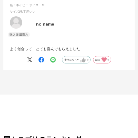
色：ネイビー
サイズ：Ｍ
サイズ感
:丁度いい
no name
よく似合って とても喜んでもらえました
参考になった
0
Like!
0