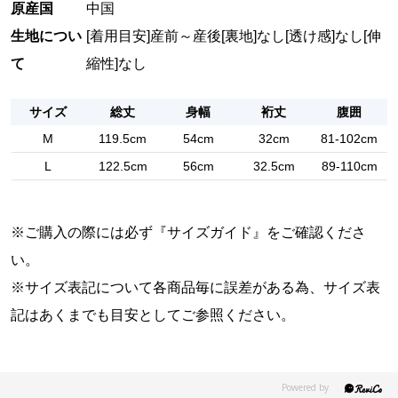
原産国
中国
生地につい
[着用目安]産前～産後
[裏地]なし
[透け感]なし
[伸
て
縮性]なし
サイズ
総丈
身幅
裄丈
腹囲
M
119.5cm
54cm
32cm
81-102cm
L
122.5cm
56cm
32.5cm
89-110cm
※ご購入の際には必ず『
サイズガイド
』をご確認くださ
い。
※サイズ表記について各商品毎に誤差がある為、サイズ表
記はあくまでも目安としてご参照ください。