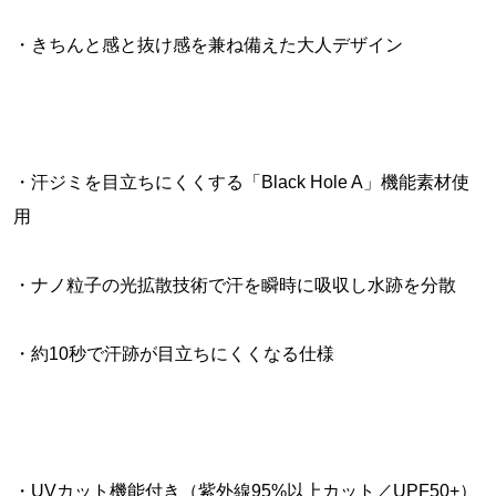
・きちんと感と抜け感を兼ね備えた大人デザイン
・汗ジミを目立ちにくくする「Black Hole A」機能素材使
用
・ナノ粒子の光拡散技術で汗を瞬時に吸収し水跡を分散
・約10秒で汗跡が目立ちにくくなる仕様
・UVカット機能付き（紫外線95%以上カット／UPF50+）