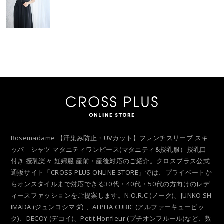
Rosemadame 【汗染み防止・UVカット】フレンチスリーブ スキ
ッパ―シャツ マタニティワンピース(マタニティ&授乳服）授乳口
付き 授乳楽々 妊婦服 産前・産後対応のご紹介。クロスプラス公式
通販サイト「CROSS PLUS ONLINE STORE」では、プライベートか
らオンスタイルまで対応できる30代・40代・50代の方向けのレデ
ィースファッションをご提案します。N.O.R.C (ノーク)、JUNKO SH
IMADA (ジュンコシマダ) 、ALPHA CUBIC (アルファーキュービッ
ク)、DECOY (デコイ)、Petit Honfleur (プチオンフルール)など、数