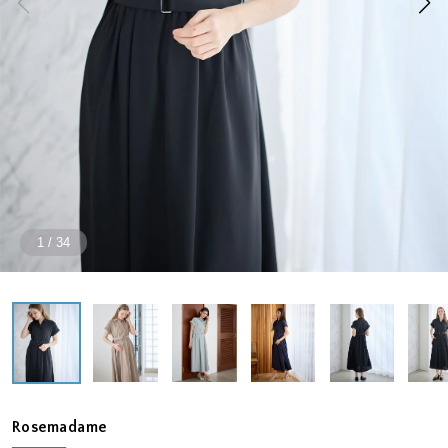
1
/
34
Rosemadame