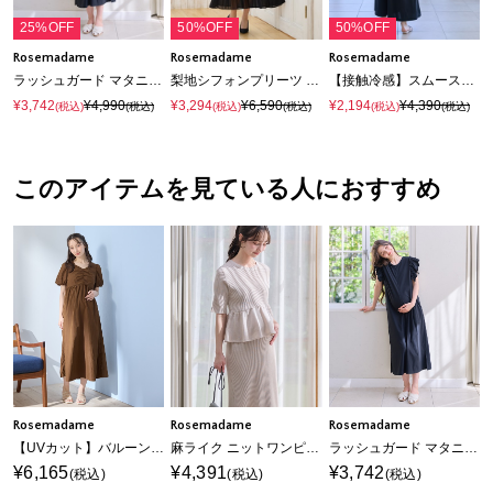
25%OFF
50%OFF
50%OFF
Rosemadame
Rosemadame
Rosemadame
ラッシュガード マタニティ ワンピース｜UVカット 体型カバー フリル袖 水着 速乾
梨地シフォンプリーツ オケージョンワンピース（マタニティ/授乳服）授乳口付き 授乳楽々 妊婦服 産前・産後対応
【接触冷感】スムースAラインワンピース（マタニティ/授乳服）授乳口付き 授乳楽々 妊婦服 産前・産後対応
¥3,742
¥4,990
¥3,294
¥6,590
¥2,194
¥4,390
(税込)
(税込)
(税込)
(税込)
(税込)
(税込)
このアイテムを見ている人におすすめ
Rosemadame
Rosemadame
Rosemadame
【UVカット】バルーン袖 ギャザーワンピース｜マタニティ 授乳対応 サイドファスナー 産前産後対応
麻ライク ニットワンピース｜ペプラムシルエット 体型カバー マタニティワンピース 産前産後対応
ラッシュガード マタニティ ワンピース｜UVカット 体型カバー フリル袖 水着 速乾
¥6,165
¥4,391
¥3,742
(税込)
(税込)
(税込)