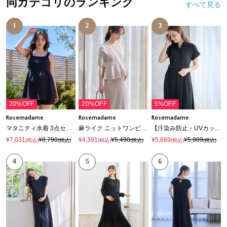
同カテゴリのランキング
すべて見る
1
2
3
20%OFF
20%OFF
5%OFF
Rosemadame
Rosemadame
Rosemadame
マタニティ水着 3点セット｜体型カバー タンキニ ショートパンツ付き 産前産後対応
麻ライク ニットワンピース｜ペプラムシルエット 体型カバー マタニティワンピース 産前産後対応
【汗染み防止・UVカット】フレンチスリーブ スキッパ―シャツ マタニティワンピース(マタニティ&授乳服）授乳口付き 授乳楽々 妊婦服 産前・産後対応
¥7,031
¥8,790
¥4,391
¥5,490
¥5,689
¥5,989
(税込)
(税込)
(税込)
(税込)
(税込)
(税込)
4
5
6