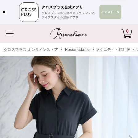
✕
0
クロスプラス オンラインストア
>
Rosemadame
>
マタニティ・授乳服
>