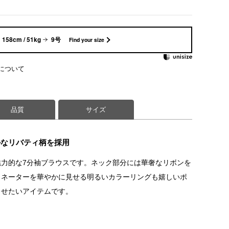
158cm / 51kg
9号
Find your size
について
品質
サイズ
かなリバティ柄を採用
力的な7分袖ブラウスです。ネック部分には華奢なリボンを
ィネーターを華やかに見せる明るいカラーリングも嬉しいポ
させたいアイテムです。