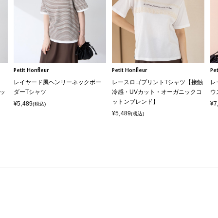
Petit Honfleur
Petit Honfleur
Pet
冷
レイヤード風ヘンリーネックボー
レースロゴプリントTシャツ【接触
レ
ッ
ダーTシャツ
冷感・UVカット・オーガニックコ
ウ
ットンブレンド】
¥5,489
¥7
(税込)
¥5,489
(税込)