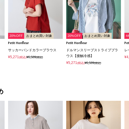
20%OFF
おまとめ買い対象
20%OFF
おまとめ買い対象
4
Petit Honfleur
Petit Honfleur
Pet
サッカーバンドカラーブラウス
ドルマンスリーブストライプブラ
レ
ウス【接触冷感】
¥5,271
¥4
¥6,589
(税込)
(税込)
¥5,271
¥6,589
(税込)
(税込)
め