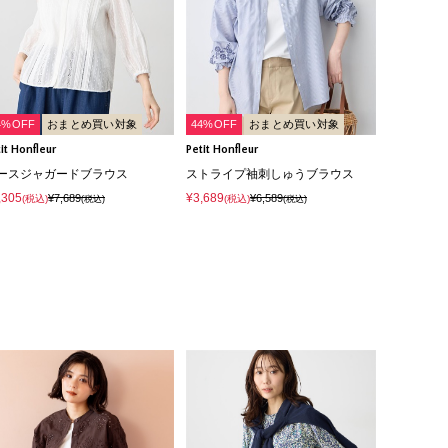
4%OFF
おまとめ買い対象
44%OFF
おまとめ買い対象
it Honfleur
Petit Honfleur
ースジャガードブラウス
ストライプ袖刺しゅうブラウス
,305
¥3,689
¥7,689
¥6,589
(税込)
(税込)
(税込)
(税込)