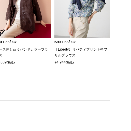
it Honfleur
Petit Honfleur
ース刺しゅうバンドカラーブラ
【Liberty】リバティプリント衿フ
ス
リルブラウス
,689
¥4,944
(税込)
(税込)