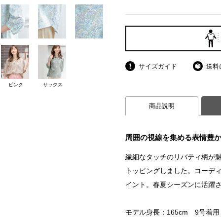
サイズガイド
送料
ピンク
サックス
商品説明
周囲の視線を集める表情豊
繊細なタッチのリバティ柄が魅
トッピングしました。コーデ
イント。春夏シーズンに活躍
モデル身長：165cm 9号着用