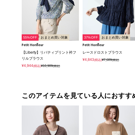
55%OFF
おまとめ買い対象
37%OFF
おまとめ買い対象
Petit Honfleur
Petit Honfleur
【Liberty】リバティプリント衿フ
レースドロストブラウス
リルブラウス
¥4,843
¥7,689
(税込)
(税込)
¥4,944
¥10,989
(税込)
(税込)
このアイテムを見ている人におすす