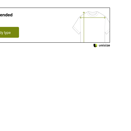
ended
dy type