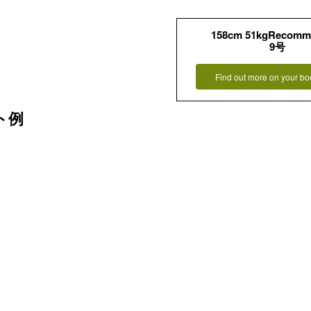
158cm 51kgRecomm
9号
Find out more on your bo
ト例